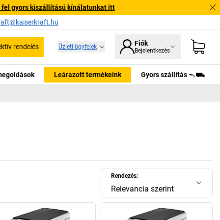
l gyors kiszállítású kínálatunkat itt
raft@kaiserkraft.hu
Fiók
ektív rendelés
Üzleti ügyfelek
Bejelentkezés
tmegoldások
Leárazott termékeink
Gyors szállítás ᯓ⛟
Rendezés:
Relevancia szerint