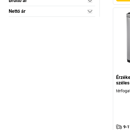
Bruttó ár
Nettó ár
Érzéke
széles
térfogat
9-1