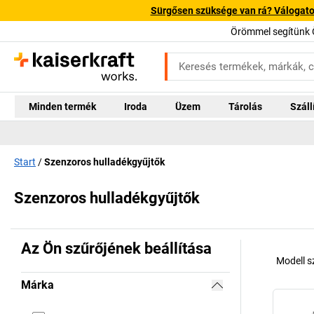
Sürgősen szüksége van rá? Válogatott
Örömmel segítünk 
Minden termék
Iroda
Üzem
Tárolás
Száll
Start
Szenzoros hulladékgyűjtők
Szenzoros hulladékgyűjtők
Az Ön szűrőjének beállítása
Modell 
Márka