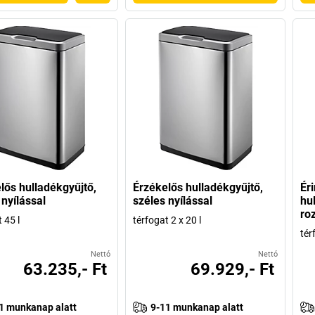
lős hulladékgyűjtő,
Érzékelős hulladékgyűjtő,
Ér
 nyílással
széles nyílással
hu
ro
 45 l
térfogat 2 x 20 l
tér
Nettó
Nettó
63.235,- Ft
69.929,- Ft
1 munkanap alatt
9-11 munkanap alatt