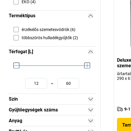
EKO (4)
Terméktípus
érzékelős szemetesvödrök (6)
többszörös hulladékgyűjtők (2)
Térfogat [L]
Deluxe
szeme
űrtarta
290 x 
-
Szín
9-1
Gyűjtőegységek száma
Anyag
Ter