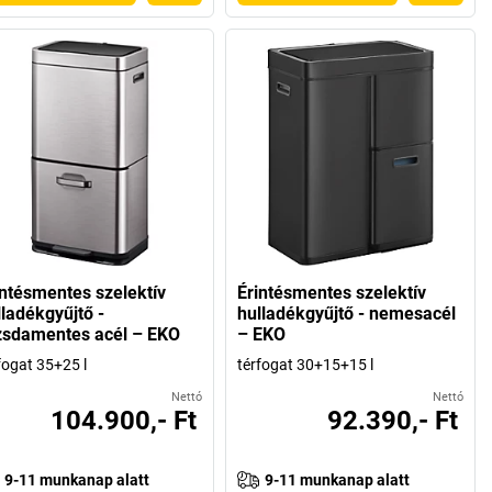
intésmentes szelektív
Érintésmentes szelektív
lladékgyűjtő -
hulladékgyűjtő - nemesacél
zsdamentes acél – EKO
– EKO
fogat 35+25 l
térfogat 30+15+15 l
Nettó
Nettó
104.900,- Ft
92.390,- Ft
9-11 munkanap alatt
9-11 munkanap alatt