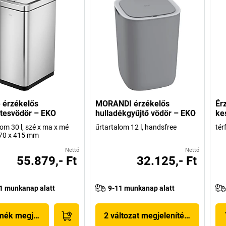
 érzékelős
MORANDI érzékelős
Ér
tesvödör – EKO
hulladékgyűjtő vödör – EKO
ke
lom 30 l, szé x ma x mé
űrtartalom 12 l, handsfree
tér
670 x 415 mm
Nettó
Nettó
55.879,- Ft
32.125,- Ft
1 munkanap alatt
9-11 munkanap alatt
mék megjelenítése
2 változat megjelenítése