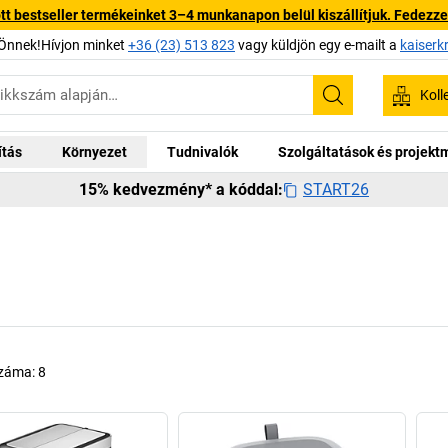
 bestseller termékeinket 3–4 munkanapon belül kiszállítjuk. Fedezze fe
Önnek!Hívjon minket
+36 (23) 513 823
vagy küldjön egy e-mailt a
kaiserk
Koll
Keresés
ítás
Környezet
Tudnivalók
Szolgáltatások és projek
START26
15% kedvezmény* a kóddal:
száma:
8