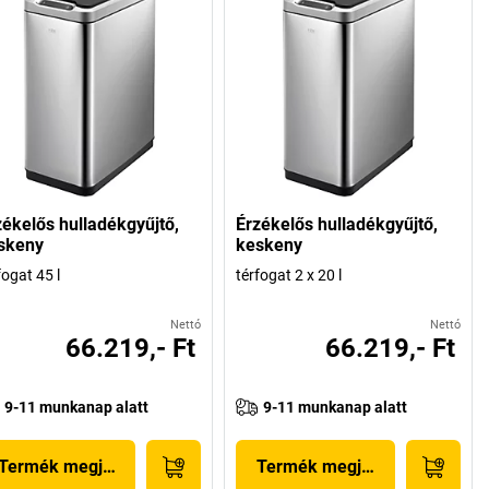
zékelős hulladékgyűjtő,
Érzékelős hulladékgyűjtő,
skeny
keskeny
fogat 45 l
térfogat 2 x 20 l
Nettó
Nettó
66.219,- Ft
66.219,- Ft
9-11 munkanap alatt
9-11 munkanap alatt
Termék megjelenítése
Termék megjelenítése