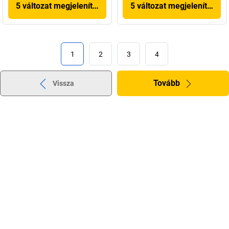
5 változat megjelenítése
5 változat megjelenítése
1
2
3
4
Tovább
Vissza