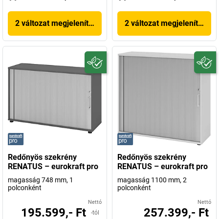
2 változat megjelenítése
2 változat megjelenítése
Redőnyös szekrény
Redőnyös szekrény
RENATUS – eurokraft pro
RENATUS – eurokraft pro
magasság 748 mm, 1
magasság 1100 mm, 2
polconként
polconként
Nettó
Nettó
195.599,- Ft
257.399,- Ft
-tól