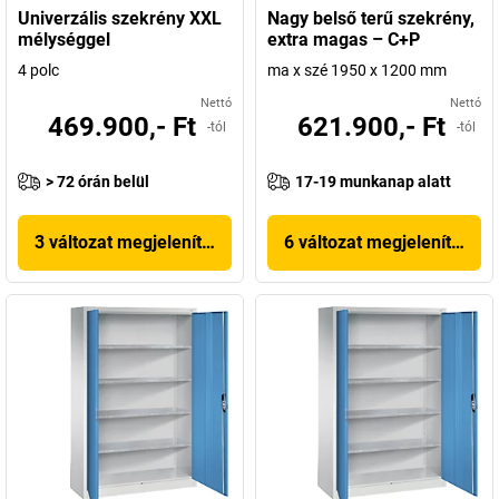
Univerzális szekrény XXL
Nagy belső terű szekrény,
mélységgel
extra magas – C+P
4 polc
ma x szé 1950 x 1200 mm
Nettó
Nettó
469.900,- Ft
621.900,- Ft
-tól
-tól
> 72 órán belül
17-19 munkanap alatt
3 változat megjelenítése
6 változat megjelenítése