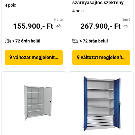
szárnyasajtós szekrény
4 polc
4 polc
Nettó
Nettó
155.900,- Ft
267.900,- Ft
-tól
-tól
> 72 órán belül
> 72 órán belül
9 változat megjelenítése
9 változat megjelenítése