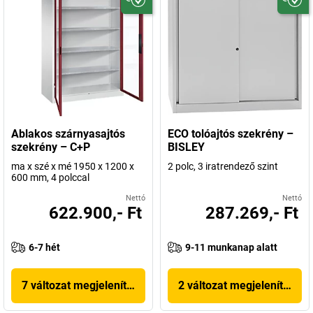
Ablakos szárnyasajtós
ECO tolóajtós szekrény –
szekrény – C+P
BISLEY
ma x szé x mé 1950 x 1200 x
2 polc, 3 iratrendező szint
600 mm, 4 polccal
Nettó
Nettó
622.900,- Ft
287.269,- Ft
6-7 hét
9-11 munkanap alatt
7 változat megjelenítése
2 változat megjelenítése