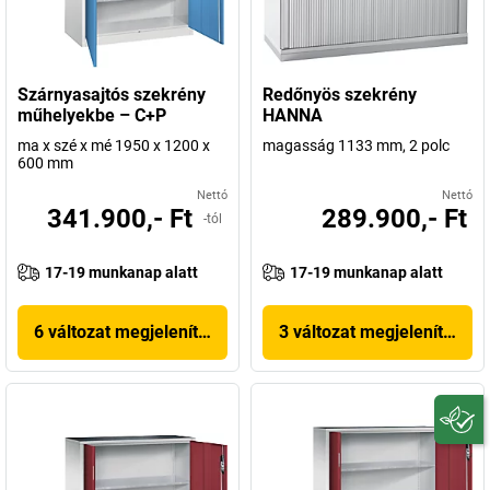
Szárnyasajtós szekrény
Redőnyös szekrény
műhelyekbe – C+P
HANNA
ma x szé x mé 1950 x 1200 x
magasság 1133 mm, 2 polc
600 mm
Nettó
Nettó
341.900,- Ft
289.900,- Ft
-tól
17-19 munkanap alatt
17-19 munkanap alatt
6 változat megjelenítése
3 változat megjelenítése