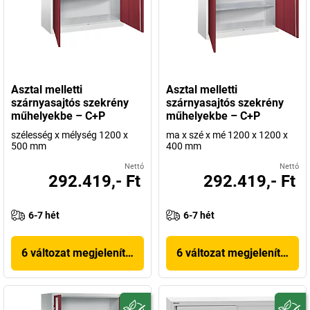
Asztal melletti
Asztal melletti
szárnyasajtós szekrény
szárnyasajtós szekrény
műhelyekbe – C+P
műhelyekbe – C+P
szélesség x mélység 1200 x
ma x szé x mé 1200 x 1200 x
500 mm
400 mm
Nettó
Nettó
292.419,- Ft
292.419,- Ft
6-7 hét
6-7 hét
6 változat megjelenítése
6 változat megjelenítése