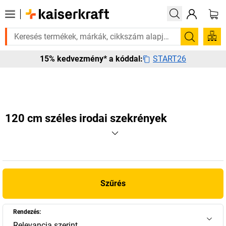
 rá? Válogatott bestseller termékeinket 3–4 munkanapon belül kiszállít
Keresés
START26
15% kedvezmény* a kóddal:
120 cm széles irodai szekrények
Szűrés
Rendezés:
Relevancia szerint