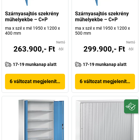
Szárnyasajtós szekrény
Szárnyasajtós szekrény
műhelyekbe – C+P
műhelyekbe – C+P
ma x szé x mé 1950 x 1200 x
ma x szé x mé 1950 x 1200 x
400 mm
500 mm
Nettó
Nettó
263.900,- Ft
299.900,- Ft
-tól
-tól
17-19 munkanap alatt
17-19 munkanap alatt
6 változat megjelenítése
6 változat megjelenítése