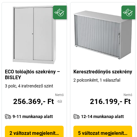
ECO tolóajtós szekrény –
Keresztredőnyös szekrény
BISLEY
2 polconként, 1 válaszfal
3 polc, 4 iratrendező szint
Nettó
Nettó
256.369,- Ft
216.199,- Ft
-tól
9-11 munkanap alatt
12-14 munkanap alatt
2 változat megjelenítése
5 változat megjelenítése