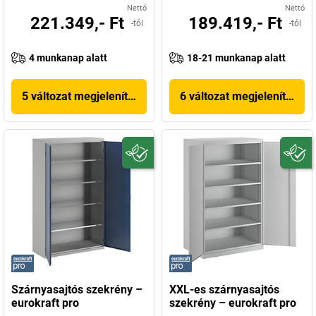
Nettó
Nettó
221.349,- Ft
189.419,- Ft
-tól
-tól
4 munkanap alatt
18-21 munkanap alatt
5 változat megjelenítése
6 változat megjelenítése
Szárnyasajtós szekrény –
XXL-es szárnyasajtós
eurokraft pro
szekrény – eurokraft pro