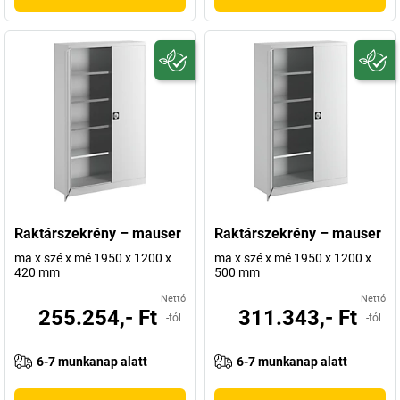
Raktárszekrény – mauser
Raktárszekrény – mauser
ma x szé x mé 1950 x 1200 x
ma x szé x mé 1950 x 1200 x
420 mm
500 mm
Nettó
Nettó
255.254,- Ft
311.343,- Ft
-tól
-tól
6-7 munkanap alatt
6-7 munkanap alatt