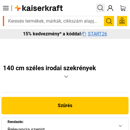
 van rá? Válogatott bestseller termékeinket 3–4 munkanapon belül kiszá
Keresés
START26
15% kedvezmény* a kóddal:
140 cm széles irodai szekrények
Szűrés
Rendezés:
Relevancia szerint