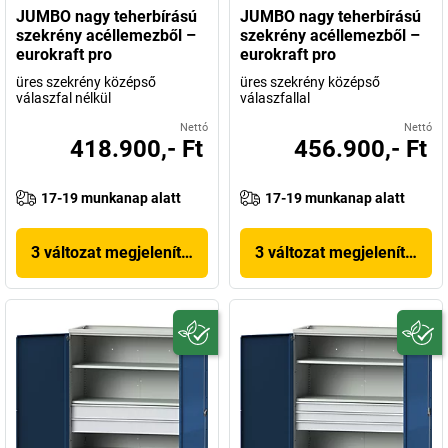
JUMBO nagy teherbírású
JUMBO nagy teherbírású
szekrény acéllemezből –
szekrény acéllemezből –
eurokraft pro
eurokraft pro
üres szekrény középső
üres szekrény középső
válaszfal nélkül
válaszfallal
Nettó
Nettó
418.900,- Ft
456.900,- Ft
17-19 munkanap alatt
17-19 munkanap alatt
3 változat megjelenítése
3 változat megjelenítése