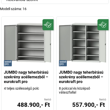
Modell száma:
16
JUMBO nagy teherbírású
JUMBO nagy teherbírású
szekrény acéllemezből –
szekrény acéllemezből –
eurokraft pro
eurokraft pro
4 teljes szélességű polc
8 polccal és középső
válaszfallal
Nettó
Nettó
488.900,- Ft
557.900,- Ft