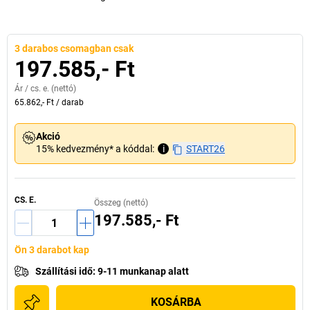
3 darabos csomagban csak
197.585,- Ft
Ár /
cs. e.
(nettó)
65.862,- Ft
/
darab
Akció
15% kedvezmény* a kóddal:
i
START26
CS. E.
Összeg (nettó)
197.585,- Ft
Ön 3 darabot kap
Szállítási idő
:
9-11 munkanap alatt
KOSÁRBA