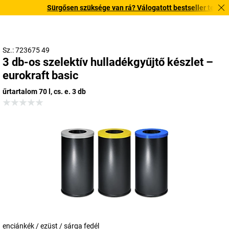
Sürgősen szüksége van rá? Válogatott bestseller termékeink
Sz.: 723675 49
3 db-os szelektív hulladékgyűjtő készlet –
eurokraft basic
űrtartalom 70 l, cs. e. 3 db
enciánkék / ezüst / sárga fedél