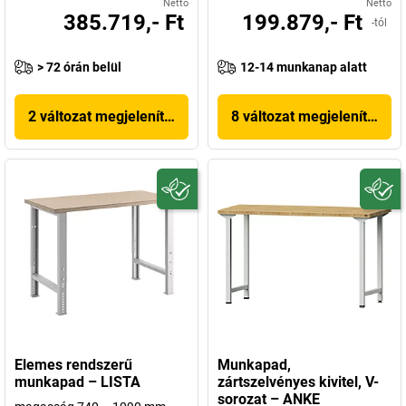
Nettó
Nettó
385.719,- Ft
199.879,- Ft
-tól
> 72 órán belül
12-14 munkanap alatt
2 változat megjelenítése
8 változat megjelenítése
Elemes rendszerű
Munkapad,
munkapad – LISTA
zártszelvényes kivitel, V-
sorozat – ANKE