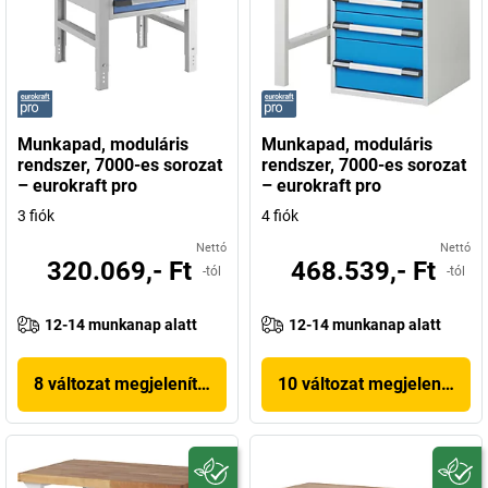
Munkapad, moduláris
Munkapad, moduláris
rendszer, 7000-es sorozat
rendszer, 7000-es sorozat
– eurokraft pro
– eurokraft pro
3 fiók
4 fiók
Nettó
Nettó
320.069,- Ft
468.539,- Ft
-tól
-tól
12-14 munkanap alatt
12-14 munkanap alatt
8 változat megjelenítése
10 változat megjelenítése