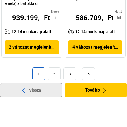
emelő) a bal oldalon
Nettó
Nettó
939.199,- Ft
586.709,- Ft
-tól
-tól
12-14 munkanap alatt
12-14 munkanap alatt
2 változat megjelenítése
4 változat megjelenítése
1
2
3
…
5
Tovább
Vissza