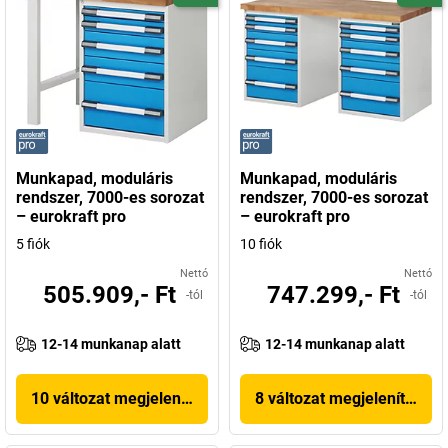
Munkapad, moduláris
Munkapad, moduláris
rendszer, 7000-es sorozat
rendszer, 7000-es sorozat
– eurokraft pro
– eurokraft pro
5 fiók
10 fiók
Nettó
Nettó
505.909,- Ft
747.299,- Ft
-tól
-tól
12-14 munkanap alatt
12-14 munkanap alatt
10 változat megjelenítése
8 változat megjelenítése