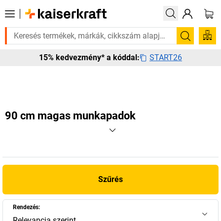
sen szüksége van rá? Válogatott bestseller termékeinket 3–4 munkanapon
Keresés
START26
15% kedvezmény* a kóddal:
90 cm magas munkapadok
Szűrés
Rendezés:
Relevancia szerint