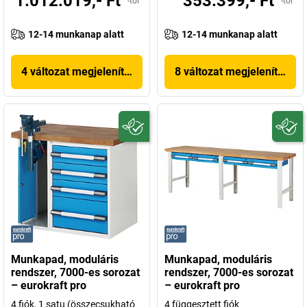
1.012.019,- Ft
353.399,- Ft
-tól
-tól
12-14 munkanap alatt
12-14 munkanap alatt
4 változat megjelenítése
8 változat megjelenítése
Munkapad, moduláris
Munkapad, moduláris
rendszer, 7000-es sorozat
rendszer, 7000-es sorozat
– eurokraft pro
– eurokraft pro
4 fiók, 1 satu (összecsukható
4 függesztett fiók