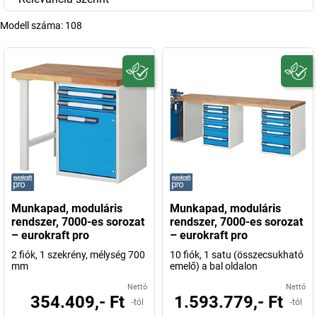
Modell száma:
108
Munkapad, moduláris
Munkapad, moduláris
rendszer, 7000-es sorozat
rendszer, 7000-es sorozat
– eurokraft pro
– eurokraft pro
2 fiók, 1 szekrény, mélység 700
10 fiók, 1 satu (összecsukható
mm
emelő) a bal oldalon
Nettó
Nettó
354.409,- Ft
1.593.779,- Ft
-tól
-tól