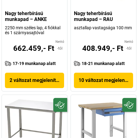
Nagy teherbírású
Nagy teherbírású
munkapad – ANKE
munkapad – RAU
2250 mm széles lap, 4 fiókkal
asztallap vastagsága 100 mm
és 1 szárnyasajtóval
Nettó
Nettó
662.459,- Ft
408.949,- Ft
-tól
-tól
17-19 munkanap alatt
18-21 munkanap alatt
2 változat megjelenítése
10 változat megjelenítése