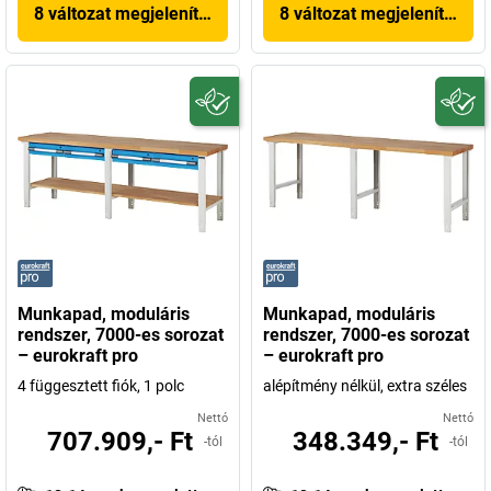
8 változat megjelenítése
8 változat megjelenítése
Munkapad, moduláris
Munkapad, moduláris
rendszer, 7000-es sorozat
rendszer, 7000-es sorozat
– eurokraft pro
– eurokraft pro
4 függesztett fiók, 1 polc
alépítmény nélkül, extra széles
Nettó
Nettó
707.909,- Ft
348.349,- Ft
-tól
-tól