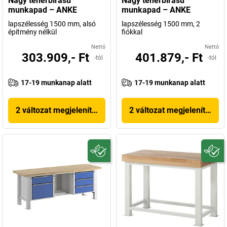
Nagy teherbírású
Nagy teherbírású
munkapad – ANKE
munkapad – ANKE
lapszélesség 1500 mm, alsó
lapszélesség 1500 mm, 2
építmény nélkül
fiókkal
Nettó
Nettó
303.909,- Ft
401.879,- Ft
-tól
-tól
17-19 munkanap alatt
17-19 munkanap alatt
2 változat megjelenítése
2 változat megjelenítése