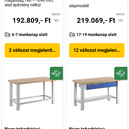
magasság 740 – 1090 mm,
alsó építmény nélkül
alapmodell
Nettó
Nettó
192.809,- Ft
219.069,- Ft
-tól
-tól
6-7 munkanap alatt
17-19 munkanap alatt
2 változat megjelenítése
12 változat megjelenítése