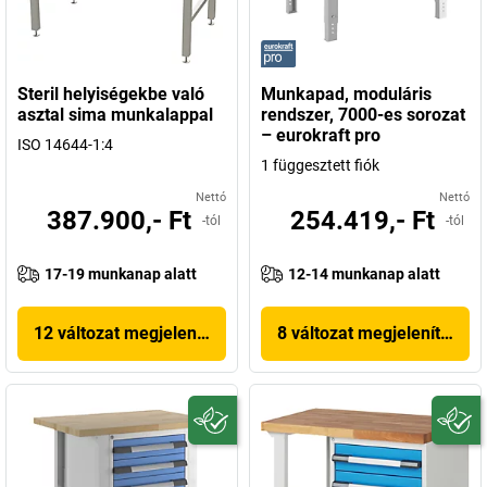
Steril helyiségekbe való
Munkapad, moduláris
asztal sima munkalappal
rendszer, 7000-es sorozat
– eurokraft pro
ISO 14644-1:4
1 függesztett fiók
Nettó
Nettó
387.900,- Ft
254.419,- Ft
-tól
-tól
17-19 munkanap alatt
12-14 munkanap alatt
12 változat megjelenítése
8 változat megjelenítése