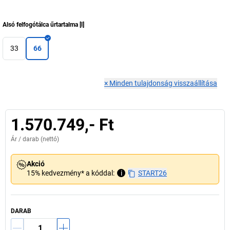
Alsó felfogótálca űrtartalma
[
l
]
33
66
×
Minden tulajdonság visszaállítása
1.570.749,- Ft
Ár /
darab
(nettó)
Akció
15% kedvezmény* a kóddal:
i
START26
DARAB