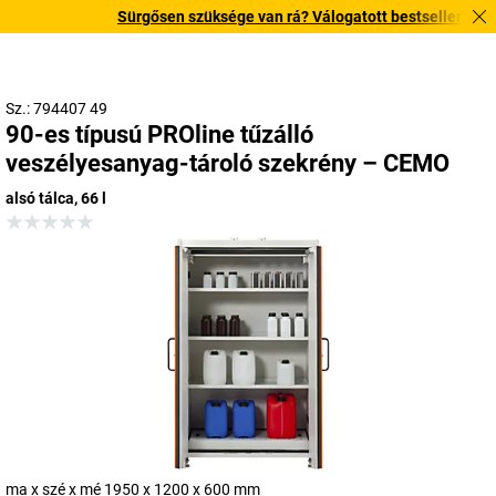
Sürgősen szüksége van rá? Válogatott bestseller termékei
Sz.: 794407 49
90-es típusú PROline tűzálló
veszélyesanyag-tároló szekrény – CEMO
alsó tálca, 66 l
ma x szé x mé 1950 x 1200 x 600 mm