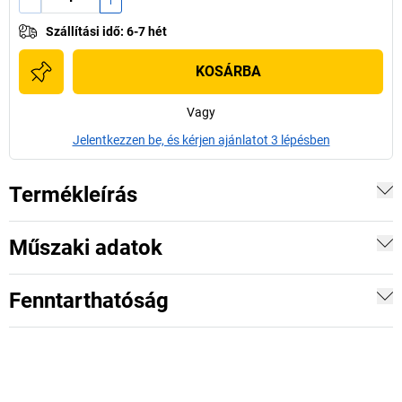
Szállítási idő
:
6-7 hét
KOSÁRBA
Vagy
Jelentkezzen be, és kérjen ajánlatot 3 lépésben
Termékleírás
Műszaki adatok
Fenntarthatóság