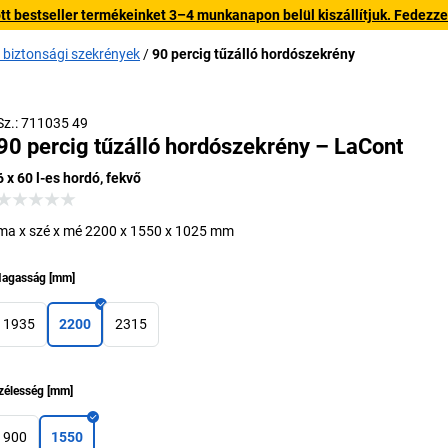
 bestseller termékeinket 3–4 munkanapon belül kiszállítjuk. Fedezze fe
 biztonsági szekrények
90 percig tűzálló hordószekrény
Sz.: 711035 49
90 percig tűzálló hordószekrény – LaCont
6 x 60 l-es hordó, fekvő
ma x szé x mé 2200 x 1550 x 1025 mm
agasság
[
mm
]
1935
2200
2315
zélesség
[
mm
]
900
1550