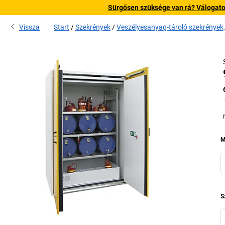
Sürgősen szüksége van rá? Válogatott
Vissza
Start
Szekrények
Veszélyesanyag-tároló szekrények,
M
S