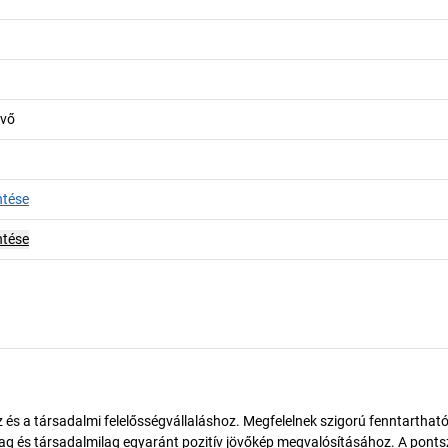
kvő
ntése
ntése
és a társadalmi felelősségvállaláshoz. Megfelelnek szigorú fenntarthat
ilag és társadalmilag egyaránt pozitív jövőkép megvalósításához. A pont