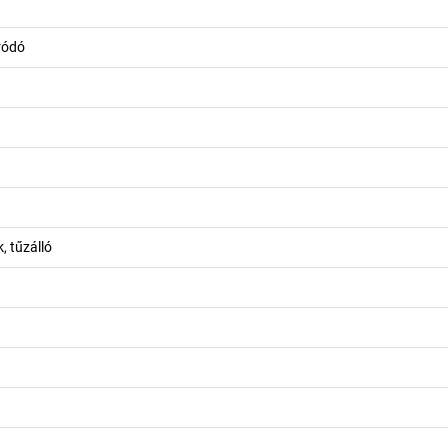
ródó
, tűzálló