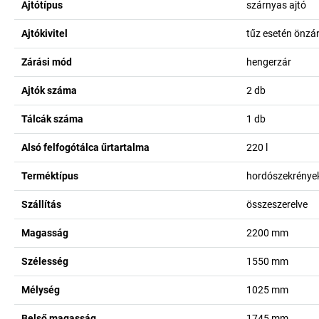
Ajtótípus
szárnyas ajtó
Ajtókivitel
tűz esetén önzá
Zárási mód
hengerzár
Ajtók száma
2
db
Tálcák száma
1
db
Alsó felfogótálca űrtartalma
220
l
Terméktípus
hordószekrények
Szállítás
összeszerelve
Magasság
2200
mm
Szélesség
1550
mm
Mélység
1025
mm
Belső magasság
1745
mm