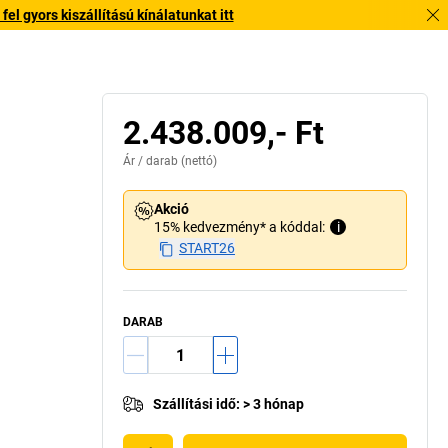
l gyors kiszállítású kínálatunkat itt
2.438.009,- Ft
Ár /
darab
(nettó)
Akció
15% kedvezmény* a kóddal:
i
START26
DARAB
Szállítási idő
:
> 3 hónap