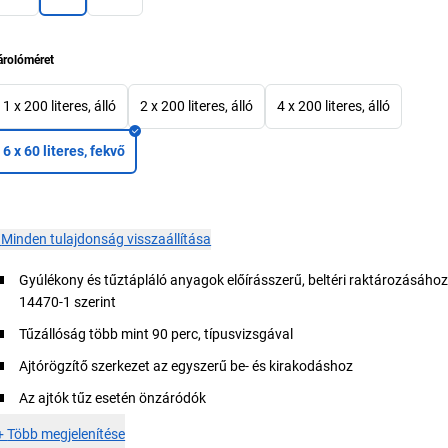
árolóméret
1 x 200 literes, álló
2 x 200 literes, álló
4 x 200 literes, álló
6 x 60 literes, fekvő
×
Minden tulajdonság visszaállítása
Gyúlékony és tűztápláló anyagok előírásszerű, beltéri raktározásáho
14470-1 szerint
Tűzállóság több mint 90 perc, típusvizsgával
Ajtórögzítő szerkezet az egyszerű be- és kirakodáshoz
Az ajtók tűz esetén önzáródók
+
Több megjelenítése