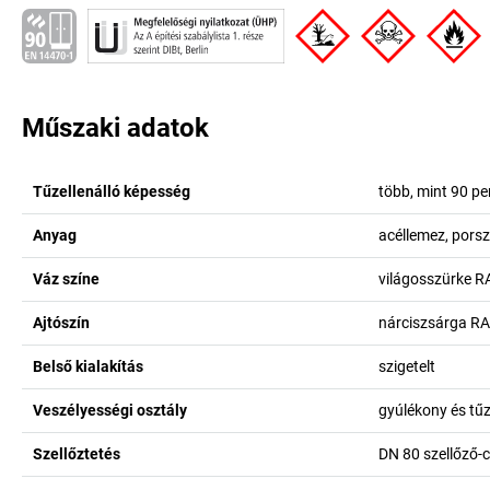
Műszaki adatok
Tűzellenálló képesség
több, mint 90 pe
Anyag
acéllemez, pors
Váz színe
világosszürke R
Ajtószín
nárciszsárga R
Belső kialakítás
szigetelt
Veszélyességi osztály
gyúlékony és tű
Szellőztetés
DN 80 szellőző-