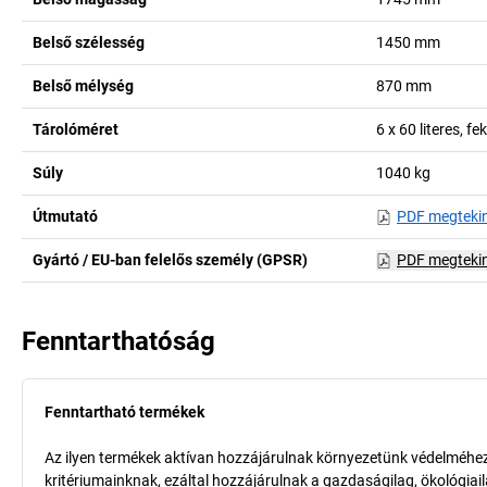
Belső szélesség
1450
mm
Belső mélység
870
mm
Tárolóméret
6 x 60 literes, fe
Súly
1040
kg
Útmutató
PDF megteki
Gyártó / EU-ban felelős személy (GPSR)
PDF megteki
Fenntarthatóság
Fenntartható termékek
Az ilyen termékek aktívan hozzájárulnak környezetünk védelméhez 
kritériumainknak, ezáltal hozzájárulnak a gazdaságilag, ökológia