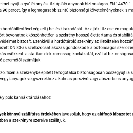
elmet nyújt a gyúlékony és tűztápláló anyagok biztonságos, EN 14470-1
 90 percet, így a legmagasabb szintű biztonsági követelményeknek is meg
n hordóbillentővel végzett) be- és kirakodását. Az ajtók tűz esetén maguk
órt bevonatnak köszönhetően a szekrény hosszú élettartama és stabilit
édelmet biztosít. Ezenkívül a hordótároló szekrény az illetéktelen hozzá
ezett DN 80-as szellőzőcsatlakozás gondoskodik a biztonságos szellőzés
ás csökkenti a statikus elektromosság kockázatát, ezáltal biztonságosa
ő peremétől számítjuk.
ző, fixen a szekrénybe épített felfogótálca biztonságosan összegyűjti a 
lyt vegyi anyagok vegyszerekhez alkalmas porszívó vagy abszorbens anya
tély polc kannák tárolásához
yek könnyű szállítása érdekében
javasoljuk, hogy az
aláfogó lábazatot
ben a szekrényre szerelve szállítjuk.