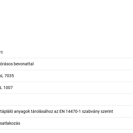
rc
zórásos bevonattal
AL 7035
AL 1007
ztápláló anyagok tárolásához az EN 14470-1 szabvány szerint
csatlakozás