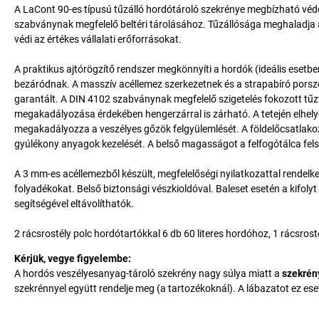
A LaCont 90-es típusú tűzálló hordótároló szekrénye megbízható véd
szabványnak megfelelő beltéri tárolásához. Tűzállósága meghaladja a
védi az értékes vállalati erőforrásokat.
A praktikus ajtórögzítő rendszer megkönnyíti a hordók (ideális esetbe
bezáródnak. A masszív acéllemez szerkezetnek és a strapabíró porsz
garantált. A DIN 4102 szabványnak megfelelő szigetelés fokozott tűzv
megakadályozása érdekében hengerzárral is zárható. A tetején elhely
megakadályozza a veszélyes gőzök felgyülemlését. A földelőcsatlakoz
gyúlékony anyagok kezelését. A belső magasságot a felfogótálca fels
A 3 mm-es acéllemezből készült, megfelelőségi nyilatkozattal rendelke
folyadékokat. Belső biztonsági vészkioldóval. Baleset esetén a kifo
segítségével eltávolíthatók.
2 rácsrostély polc hordótartókkal 6 db 60 literes hordóhoz, 1 rácsros
Kérjük, vegye figyelembe:
A hordós veszélyesanyag-tároló szekrény nagy súlya miatt a
szekrén
szekrénnyel együtt rendelje meg (a tartozékoknál). A lábazatot ez eset