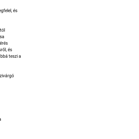
felel, és
tól
ása
férés
ről, és
bbá teszi a
szivárgó
g
a