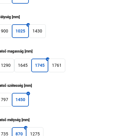
élység
[
mm
]
900
1025
1430
első magasság
[
mm
]
1290
1645
1745
1761
első szélesség
[
mm
]
797
1450
első mélység
[
mm
]
735
870
1275