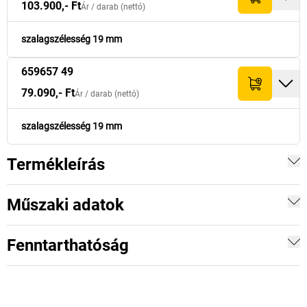
103.900,- Ft
Ár /
darab
(nettó)
szalagszélesség 19 mm
659657 49
79.090,- Ft
Ár /
darab
(nettó)
szalagszélesség 19 mm
Termékleírás
Műszaki adatok
Fenntarthatóság