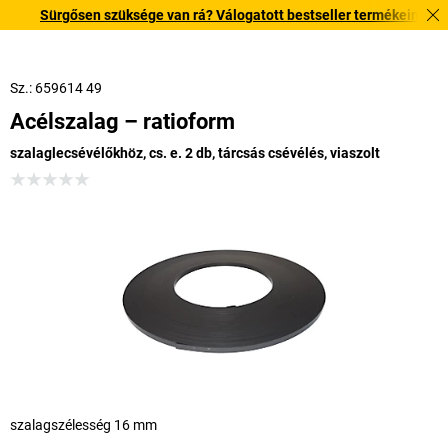
Sürgősen szüksége van rá? Válogatott bestseller termékeinket 3–4 mu
Sz.: 659614 49
Acélszalag – ratioform
szalaglecsévélőkhöz, cs. e. 2 db, tárcsás csévélés, viaszolt
szalagszélesség 16 mm