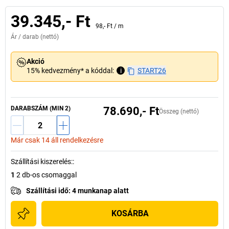
39.345,- Ft
98,- Ft
/
m
Ár /
darab
(nettó)
Akció
15% kedvezmény* a kóddal:
i
START26
DARABSZÁM (MIN 2)
78.690,- Ft
Összeg (nettó)
Már csak 14 áll rendelkezésre
Szállítási kiszerelés:
:
1
2 db-os csomaggal
Szállítási idő
:
4 munkanap alatt
KOSÁRBA