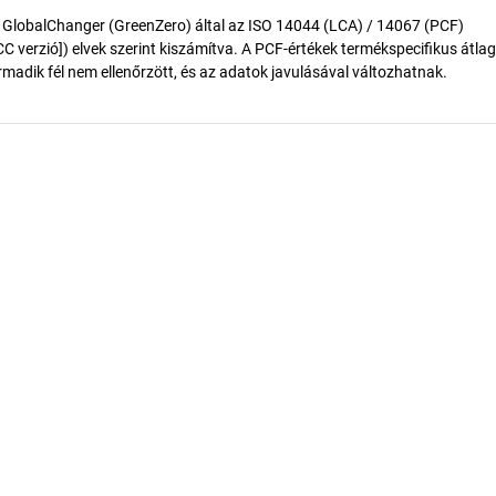
 GlobalChanger (GreenZero) által az ISO 14044 (LCA) / 14067 (PCF)
 verzió]) elvek szerint kiszámítva. A PCF-értékek termékspecifikus átlag
madik fél nem ellenőrzött, és az adatok javulásával változhatnak.