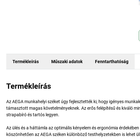
Termékleírás
Műszaki adatok
Fenntarthatóság
Termékleírás
Az AEGA munkahelyi széket úgy fejlesztették ki, hogy igényes munkak
támasztott magas követelményeknek. Az erős felépítésű és kiváló m
strapabíró és tartós legyen.
Az ülés és a háttámla az optimális kényelem és ergonómia érdekébe
köszönhetően az AEGA széken különböző testhelyzetekben is lehet ülni