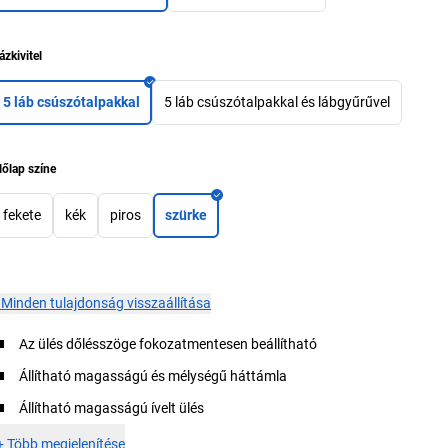
ázkivitel
5 láb csúszótalpakkal
5 láb csúszótalpakkal és lábgyűrűvel
lőlap színe
fekete
kék
piros
szürke
×
Minden tulajdonság visszaállítása
Az ülés dőlésszöge fokozatmentesen beállítható
Állítható magasságú és mélységű háttámla
Állítható magasságú ívelt ülés
+
Több megjelenítése