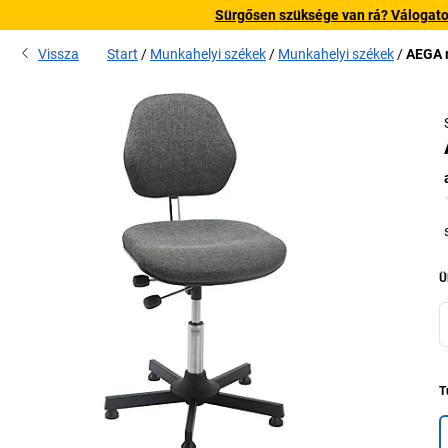
Sürgősen szüksége van rá? Válogatott
Vissza
Start
Munkahelyi székek
Munkahelyi székek
AEGA 
Ü
T