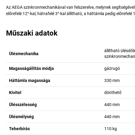
Az AEGA szinkronmechanikával van felszerelve, melynek segítségével 
előrefelé 12°-kal, hátrafelé 3°-kal állítható, a háttámla pedig előrefel
Műszaki adatok
állítható ülésdől
Ülésmechanika
szinkronmechan
Magasságállítás módja
gázrugó
Háttámla magassága
330
mm
Kivitel
dönthető
Ülésszélesség
440
mm
Ülésmélység
440
mm
Teherbírás
110
kg