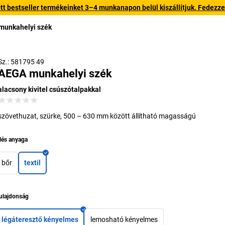
 bestseller termékeinket 3–4 munkanapon belül kiszállítjuk. Fedezze fe
munkahelyi szék
Sz.: 581795 49
AEGA munkahelyi szék
alacsony kivitel csúszótalpakkal
szövethuzat, szürke, 500 – 630 mm között állítható magasságú
lés anyaga
bőr
textil
ulajdonság
légáteresztő kényelmes
lemosható kényelmes