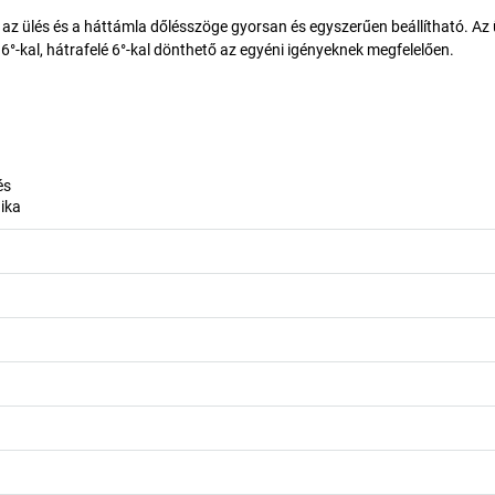
az ülés és a háttámla dőlésszöge gyorsan és egyszerűen beállítható. Az 
é 16°-kal, hátrafelé 6°-kal dönthető az egyéni igényeknek megfelelően.
és
ika