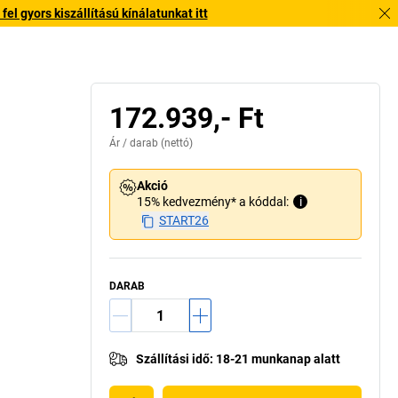
l gyors kiszállítású kínálatunkat itt
172.939,- Ft
Ár /
darab
(nettó)
Akció
15% kedvezmény* a kóddal:
i
START26
DARAB
Szállítási idő
:
18-21 munkanap alatt