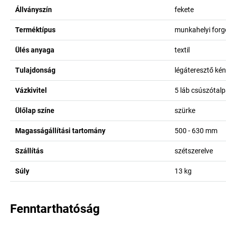
Állványszín
fekete
Terméktípus
munkahelyi for
Ülés anyaga
textil
Tulajdonság
légáteresztő ké
Vázkivitel
5 láb csúszótal
Ülőlap színe
szürke
Magasságállítási tartomány
500 - 630
mm
Szállítás
szétszerelve
Súly
13
kg
Fenntarthatóság