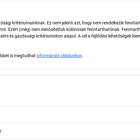
ósági kritériumainknak. Ez nem jelenti azt, hogy nem rendelkezik fenntar
tot. Ezért (még) nem minősítettük különösen fenntarthatónak. Fenntart
almi és gazdasági kritériumokon alapul. A cél a fejlődési lehetőségek kie
öbbet is megtudhat
információs oldalunkon
.
e