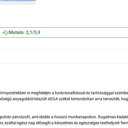
Mutató: 2,1/5,9
örnyezetekben is megfeleljen a funkcionalitással és tartóssággal szemb
inőségű anyagokból készült AEGA széket kimondottan arra tervezték, ho
n puhán párnázott, ami ideális a hosszú munkanapokon. Rugalmas kialak
, ezáltal egész nap elősegíti a kényelmes és egészséges testhelyzet fen