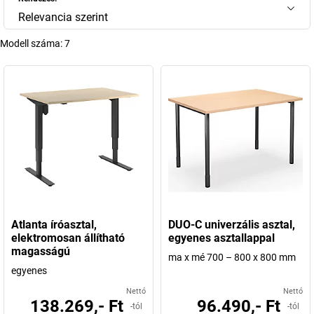
Relevancia szerint
Modell száma:
7
Atlanta íróasztal,
DUO-C univerzális asztal,
elektromosan állítható
egyenes asztallappal
magasságú
ma x mé 700 – 800 x 800 mm
egyenes
Nettó
Nettó
138.269,- Ft
96.490,- Ft
-tól
-tól