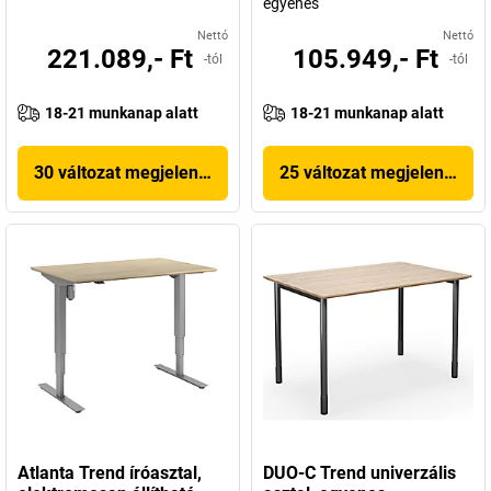
egyenes
Nettó
Nettó
221.089,- Ft
105.949,- Ft
-tól
-tól
18-21 munkanap alatt
18-21 munkanap alatt
30 változat megjelenítése
25 változat megjelenítése
Atlanta Trend íróasztal,
DUO-C Trend univerzális