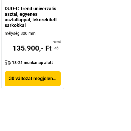
DUO-C Trend univerzális
asztal, egyenes
asztallappal, lekerekített
sarkokkal
mélység 800 mm
Nettó
135.900,- Ft
-tól
18-21 munkanap alatt
30 változat megjelenítése