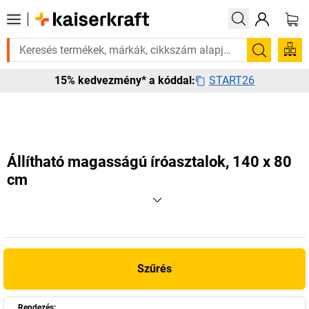
 szüksége van rá? Válogatott bestseller termékeinket 3–4 munkanapon be
Keresés
START26
15% kedvezmény* a kóddal:
Állítható magasságú íróasztalok, 140 x 80
cm
Szűrés
Rendezés: