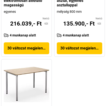
elektromosan állítható
asztal, egyenes
magasságú
asztallappal
egyenes
mélység 800 mm
Nettó
Nettó
216.039,- Ft
135.900,- Ft
-tól
-tól
4 munkanap alatt
4 munkanap alatt
30 változat megjelenítése
30 változat megjelenítése