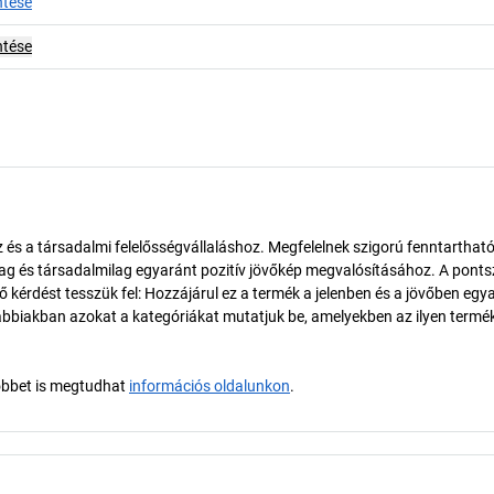
ntése
ntése
és a társadalmi felelősségvállaláshoz. Megfelelnek szigorú fenntarthat
ilag és társadalmilag egyaránt pozitív jövőkép megvalósításához. A pont
érdést tesszük fel: Hozzájárul ez a termék a jelenben és a jövőben egy
biakban azokat a kategóriákat mutatjuk be, amelyekben az ilyen termé
öbbet is megtudhat
információs oldalunkon
.