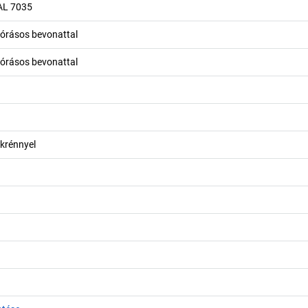
AL 7035
zórásos bevonattal
zórásos bevonattal
ekrénnyel