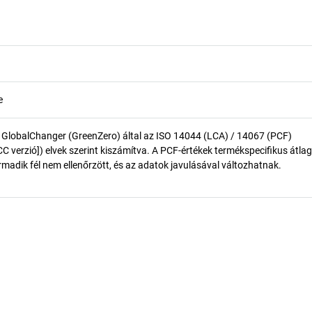
e
 GlobalChanger (GreenZero) által az ISO 14044 (LCA) / 14067 (PCF)
 verzió]) elvek szerint kiszámítva. A PCF-értékek termékspecifikus átlag
madik fél nem ellenőrzött, és az adatok javulásával változhatnak.