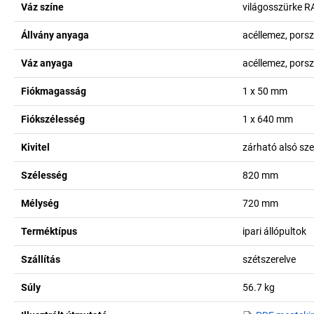
Váz színe
világosszürke R
Állvány anyaga
acéllemez, pors
Váz anyaga
acéllemez, pors
Fiókmagasság
1 x 50
mm
Fiókszélesség
1 x 640
mm
Kivitel
zárható alsó sz
Szélesség
820
mm
Mélység
720
mm
Terméktípus
ipari állópultok
Szállítás
szétszerelve
Súly
56.7
kg