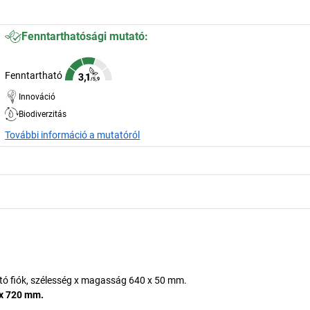
Fenntarthatósági mutató:
Fenntartható
Innováció
Biodiverzitás
További információ a mutatóról
tó fiók, szélesség x magasság 640 x 50 mm.
 x 720 mm.