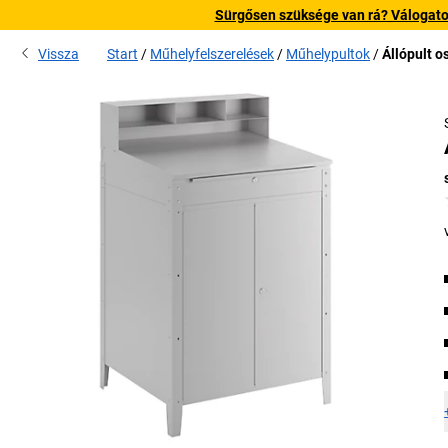
Sürgősen szüksége van rá? Válogatott
Vissza
Start
Műhelyfelszerelések
Műhelypultok
Állópult o