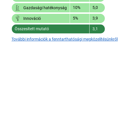
10%
5,0
Gazdasági hatékonyság
5%
3,9
Innováció
Összesített mutató
3,1
További információk a fenntarthatósági megközelítésünkről