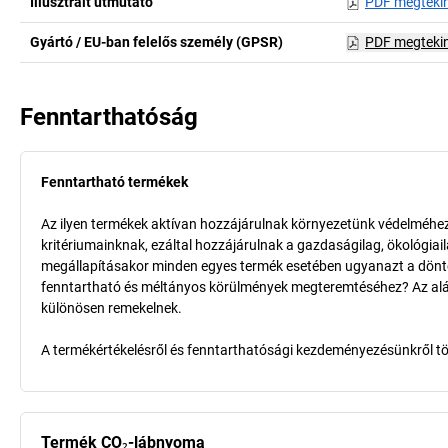
Illusztrált útmutató
PDF megteki
Gyártó / EU-ban felelős személy (GPSR)
PDF megteki
Fenntarthatóság
Fenntartható termékek
Az ilyen termékek aktívan hozzájárulnak környezetünk védelméhez 
kritériumainknak, ezáltal hozzájárulnak a gazdaságilag, ökológia
megállapításakor minden egyes termék esetében ugyanazt a döntő k
fenntartható és méltányos körülmények megteremtéséhez? Az aláb
különösen remekelnek.
A termékértékelésről és fenntarthatósági kezdeményezésünkről t
Termék CO₂-lábnyoma