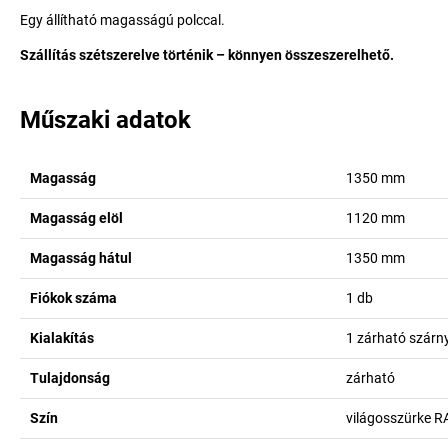
Egy állítható magasságú polccal.
Szállítás szétszerelve történik – könnyen összeszerelhető.
Műszaki adatok
Magasság
1350
mm
Magasság elöl
1120
mm
Magasság hátul
1350
mm
Fiókok száma
1
db
Kialakítás
1 zárható szárny
Tulajdonság
zárható
Szín
világosszürke R