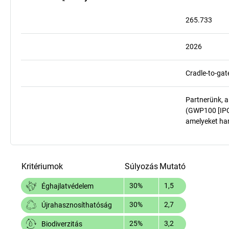
265.733
2026
Cradle-to-gat
Partnerünk, a
(GWP100 [IPCC
amelyeket har
Kritériumok
Súlyozás
Mutató
30%
1,5
Éghajlatvédelem
30%
2,7
Újrahasznosíthatóság
25%
3,2
Biodiverzitás