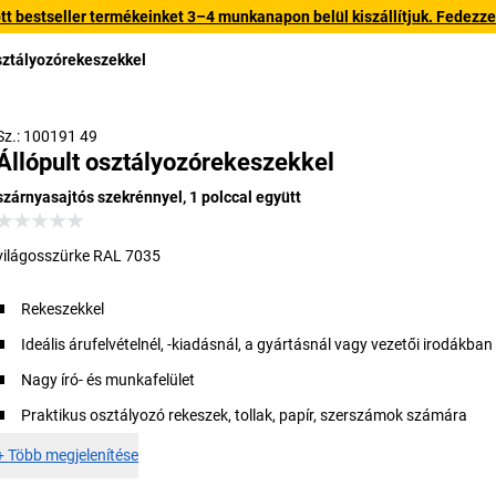
 bestseller termékeinket 3–4 munkanapon belül kiszállítjuk. Fedezze fe
sztályozórekeszekkel
Sz.: 100191 49
Állópult osztályozórekeszekkel
szárnyasajtós szekrénnyel, 1 polccal együtt
világosszürke RAL 7035
Rekeszekkel
Ideális árufelvételnél, -kiadásnál, a gyártásnál vagy vezetői irodákban
Nagy író- és munkafelület
Praktikus osztályozó rekeszek, tollak, papír, szerszámok számára
+
Több megjelenítése