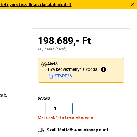
l gyors kiszállítású kínálatunkat itt
198.689,- Ft
Ár /
darab
(nettó)
Akció
15% kedvezmény* a kóddal:
i
START26
 stb.
DARAB
Már csak 10 áll rendelkezésre
Szállítási idő
:
4 munkanap alatt