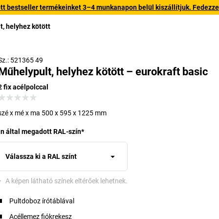
 bestseller termékeinket 3–4 munkanapon belül kiszállítjuk. Fedezze fe
, helyhez kötött
Görgőkészlettel (feláras tartozék)
Sz.: 521365 49
Műhelypult, helyhez kötött – eurokraft basic
2 fix acélpolccal
szé x mé x ma 500 x 595 x 1225 mm
n által megadott RAL-szín
*
Válassza ki a RAL színt
*
A képen látható színek eltérőek lehetnek.
Pultdoboz írótáblával
Acéllemez fiókrekesz