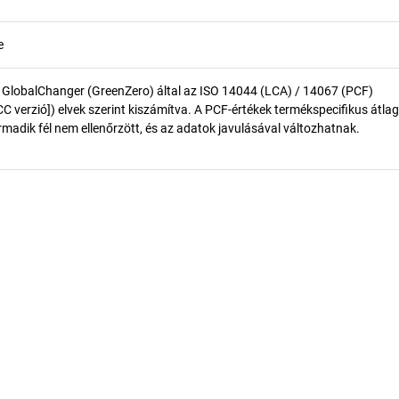
e
 GlobalChanger (GreenZero) által az ISO 14044 (LCA) / 14067 (PCF)
 verzió]) elvek szerint kiszámítva. A PCF-értékek termékspecifikus átlag
madik fél nem ellenőrzött, és az adatok javulásával változhatnak.