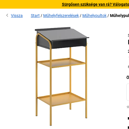
Sürgősen szüksége van rá? Válogatott
Vissza
Start
Műhelyfelszerelések
Műhelypultok
Műhelypult
Ö