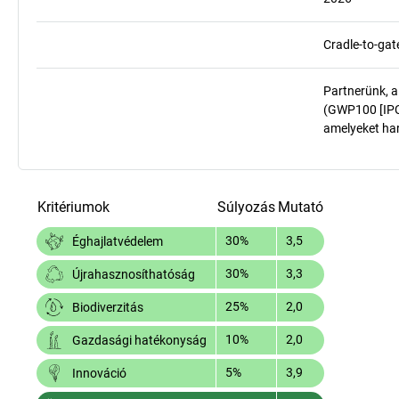
Cradle-to-gat
Partnerünk, a
(GWP100 [IPCC
amelyeket har
Kritériumok
Súlyozás
Mutató
30%
3,5
Éghajlatvédelem
30%
3,3
Újrahasznosíthatóság
25%
2,0
Biodiverzitás
10%
2,0
Gazdasági hatékonyság
5%
3,9
Innováció