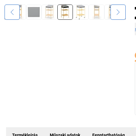
Termékleírás
Műszaki adatok
Fenntarthatóság