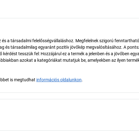
és a társadalmi felelősségvállaláshoz. Megfelelnek szigorú fenntarthat
ilag és társadalmilag egyaránt pozitív jövőkép megvalósításához. A pont
érdést tesszük fel: Hozzájárul ez a termék a jelenben és a jövőben egy
biakban azokat a kategóriákat mutatjuk be, amelyekben az ilyen termé
öbbet is megtudhat
információs oldalunkon
.