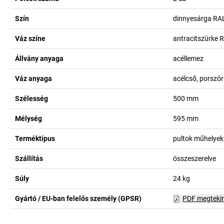
Szín
dinnyesárga RA
Váz színe
antracitszürke 
Állvány anyaga
acéllemez
Váz anyaga
acélcső, porszó
Szélesség
500
mm
Mélység
595
mm
Terméktípus
pultok műhelye
Szállítás
összeszerelve
Súly
24
kg
Gyártó / EU-ban felelős személy (GPSR)
PDF megteki