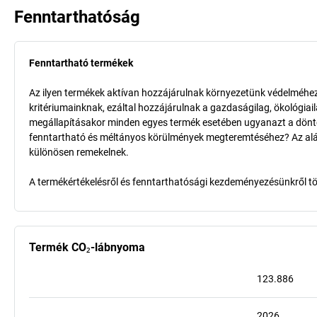
Fenntarthatóság
Fenntartható termékek
Az ilyen termékek aktívan hozzájárulnak környezetünk védelméhez 
kritériumainknak, ezáltal hozzájárulnak a gazdaságilag, ökológia
megállapításakor minden egyes termék esetében ugyanazt a döntő k
fenntartható és méltányos körülmények megteremtéséhez? Az aláb
különösen remekelnek.
A termékértékelésről és fenntarthatósági kezdeményezésünkről t
Termék CO₂-lábnyoma
123.886
2026