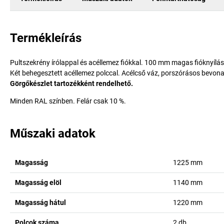
Termékleírás
Pultszekrény írólappal és acéllemez fiókkal. 100 mm magas fióknyílás
Két behegesztett acéllemez polccal. Acélcső váz, porszórásos bevon
Görgőkészlet tartozékként rendelhető.
Minden RAL színben. Felár csak 10 %.
Műszaki adatok
Magasság
1225
mm
Magasság elöl
1140
mm
Magasság hátul
1220
mm
Polcok száma
2
db