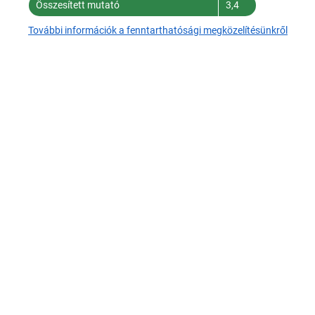
Összesített mutató
3,4
További információk a fenntarthatósági megközelítésünkről