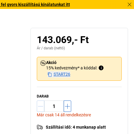
l gyors kiszállítású kínálatunkat itt
143.069,- Ft
Ár /
darab
(nettó)
Akció
15% kedvezmény* a kóddal:
i
START26
DARAB
Már csak 14 áll rendelkezésre
Szállítási idő
:
4 munkanap alatt