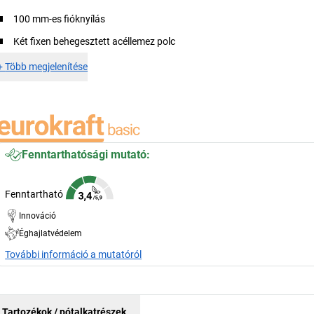
100 mm-es fióknyílás
Két fixen behegesztett acéllemez polc
+
Több megjelenítése
Fenntarthatósági mutató:
Fenntartható
Innováció
Éghajlatvédelem
További információ a mutatóról
Tartozékok / pótalkatrészek