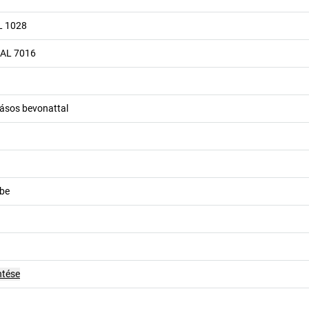
L 1028
RAL 7016
rásos bevonattal
kbe
ntése