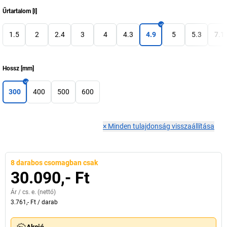
Űrtartalom
[
l
]
1.5
2
2.4
3
4
4.3
4.9
5
5.3
7.1
Hossz
[
mm
]
300
400
500
600
×
Minden tulajdonság visszaállítása
8 darabos csomagban csak
30.090,- Ft
Ár /
cs. e.
(nettó)
3.761,- Ft
/
darab