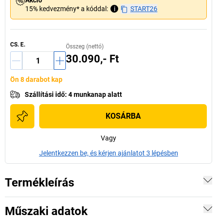
Akció
15% kedvezmény* a kóddal:
i
START26
CS. E.
Összeg (nettó)
30.090,- Ft
Ön 8 darabot kap
Szállítási idő
:
4 munkanap alatt
KOSÁRBA
Vagy
Jelentkezzen be, és kérjen ajánlatot 3 lépésben
Termékleírás
Műszaki adatok