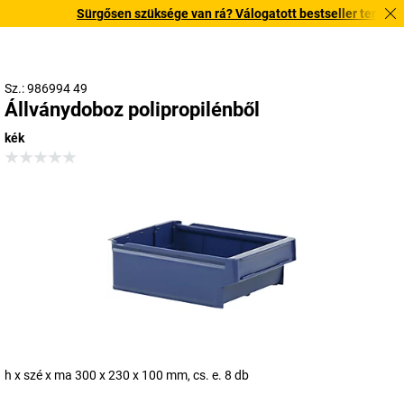
Sürgősen szüksége van rá? Válogatott bestseller termékeinke
Sz.: 986994 49
Állványdoboz polipropilénből
kék
h x szé x ma 300 x 230 x 100 mm, cs. e. 8 db