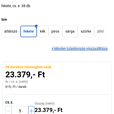
fekete, cs. e. 38 db
Szín
átlátszó
fekete
kék
piros
sárga
szürke
zöld
×
Minden tulajdonság visszaállítása
38 darabos csomagban csak
23.379,- Ft
Ár /
cs. e.
(nettó)
615,- Ft
/
darab
CS. E.
Összeg (nettó)
23.379,- Ft