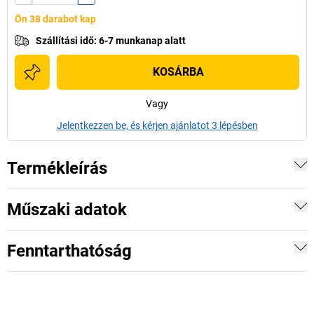
Ön 38 darabot kap
Szállítási idő
:
6-7 munkanap alatt
KOSÁRBA
Vagy
Jelentkezzen be, és kérjen ajánlatot 3 lépésben
Termékleírás
Műszaki adatok
Fenntarthatóság