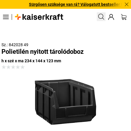
Sürgősen szüksége van rá? Válogatott bestseller termékein
Sz.: 842028 49
Polietilén nyitott tárolódoboz
h x szé x ma 234 x 144 x 123 mm