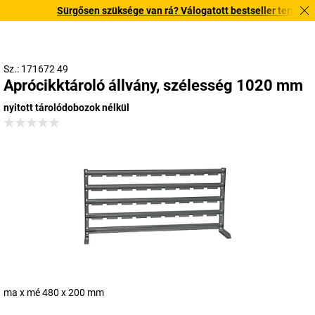
Sürgősen szüksége van rá? Válogatott bestseller termékeinket
Sz.: 171672 49
Aprócikktároló állvány, szélesség 1020 mm
nyitott tárolódobozok nélkül
ma x mé 480 x 200 mm