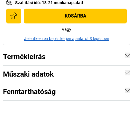
Szállítási idő
:
18-21 munkanap alatt
KOSÁRBA
Vagy
Jelentkezzen be, és kérjen ajánlatot 3 lépésben
Termékleírás
Műszaki adatok
Fenntarthatóság