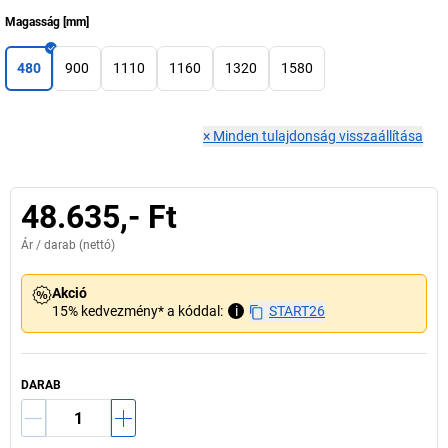
Magasság
[
mm
]
480
900
1110
1160
1320
1580
×
Minden tulajdonság visszaállítása
48.635,- Ft
Ár /
darab
(nettó)
Akció
15% kedvezmény* a kóddal:
i
START26
DARAB