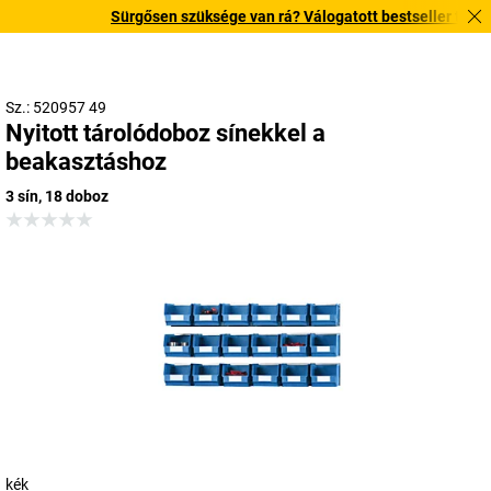
Sürgősen szüksége van rá? Válogatott bestseller termékein
Sz.: 520957 49
Nyitott tárolódoboz sínekkel a
beakasztáshoz
3 sín, 18 doboz
kék