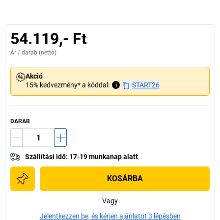
54.119,- Ft
Ár /
darab
(nettó)
Akció
15% kedvezmény* a kóddal:
i
START26
DARAB
Szállítási idő
:
17-19 munkanap alatt
KOSÁRBA
Vagy
Jelentkezzen be, és kérjen ajánlatot 3 lépésben