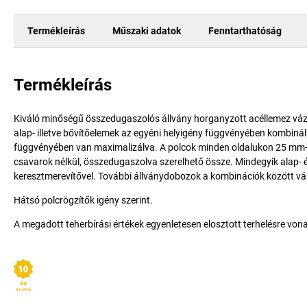
Termékleírás
Műszaki adatok
Fenntarthatóság
Termékleírás
Kiváló minőségű összedugaszolós állvány horganyzott acéllemez vázz
alap- illetve bővítőelemek az egyéni helyigény függvényében kombiná
függvényében van maximalizálva. A polcok minden oldalukon 25 mm-e
csavarok nélkül, összedugaszolva szerelhető össze. Mindegyik alap-
keresztmerevítővel. További állványdobozok a kombinációk között vá
Hátsó polcrögzítők igény szerint.
A megadott teherbírási értékek egyenletesen elosztott terhelésre von