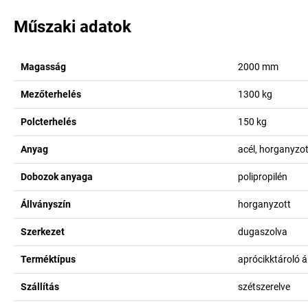
Műszaki adatok
Magasság
2000
mm
Mezőterhelés
1300
kg
Polcterhelés
150
kg
Anyag
acél, horganyzot
Dobozok anyaga
polipropilén
Állványszín
horganyzott
Szerkezet
dugaszolva
Terméktípus
aprócikktároló á
Szállítás
szétszerelve