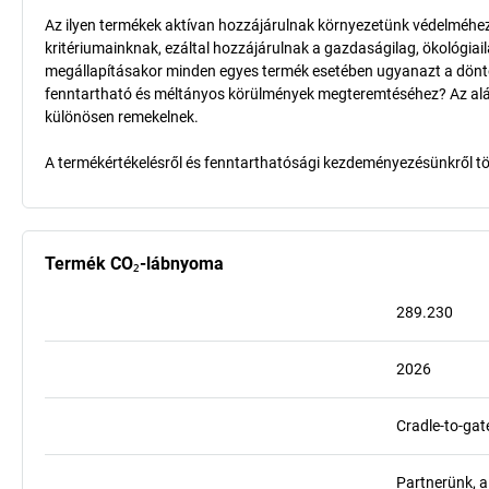
Az ilyen termékek aktívan hozzájárulnak környezetünk védelméhez 
kritériumainknak, ezáltal hozzájárulnak a gazdaságilag, ökológia
megállapításakor minden egyes termék esetében ugyanazt a döntő k
fenntartható és méltányos körülmények megteremtéséhez? Az aláb
különösen remekelnek.
A termékértékelésről és fenntarthatósági kezdeményezésünkről t
Termék CO₂-lábnyoma
289.230
2026
Cradle-to-gat
Partnerünk, a