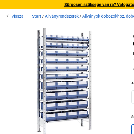
Sürgősen szüksége van rá? Válogatott
Vissza
Start
Állványrendszerek
Állványok dobozokhoz, dobo
Á
S