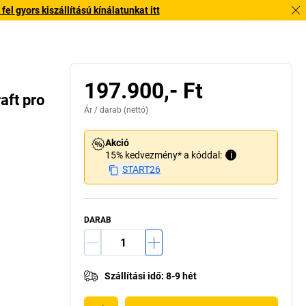
l gyors kiszállítású kínálatunkat itt
197.900,- Ft
aft pro
Ár /
darab
(nettó)
Akció
15% kedvezmény* a kóddal:
i
START26
DARAB
Szállítási idő
:
8-9 hét