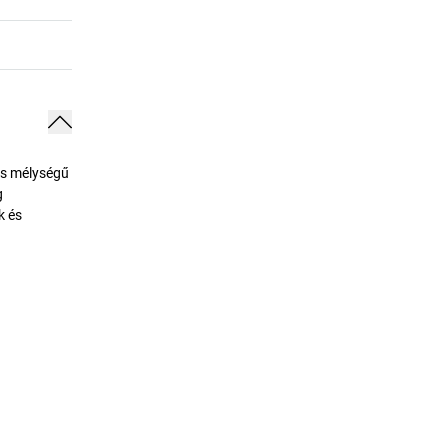
os mélységű
g
k és