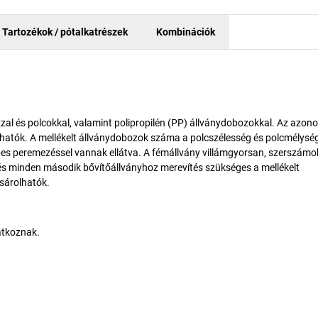
Tartozékok / pótalkatrészek
Kombinációk
al és polcokkal, valamint polipropilén (PP) állványdobozokkal. Az azon
lhatók. A mellékelt állványdobozok száma a polcszélesség és polcmélysé
s peremezéssel vannak ellátva. A fémállvány villámgyorsan, szerszámo
 és minden második bővítőállványhoz merevítés szükséges a mellékelt
sárolhatók.
atkoznak.