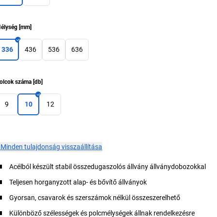
élység
[
mm
]
336
436
536
636
olcok száma
[
db
]
9
10
12
×
Minden tulajdonság visszaállítása
Acélból készült stabil összedugaszolós állvány állványdobozokkal
Teljesen horganyzott alap- és bővítő állványok
Gyorsan, csavarok és szerszámok nélkül összeszerelhető
Különböző szélességek és polcmélységek állnak rendelkezésre