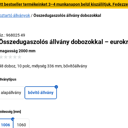
 bestseller termékeinket 3–4 munkanapon belül kiszállítjuk. Fedezze fe
ztartó állványok
Összedugaszolós állvány dobozokkal
Sz.: 968025 49
Összedugaszolós állvány dobozokkal – eurokr
magasság 2000 mm
48 doboz, 10 polc, mélység 336 mm, bővítőállvány
llványtípus
alapállvány
bővítő állvány
zélesség
[
mm
]
1006
1060