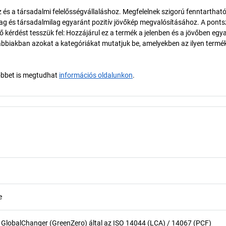
és a társadalmi felelősségvállaláshoz. Megfelelnek szigorú fenntarthat
ilag és társadalmilag egyaránt pozitív jövőkép megvalósításához. A pont
érdést tesszük fel: Hozzájárul ez a termék a jelenben és a jövőben egy
biakban azokat a kategóriákat mutatjuk be, amelyekben az ilyen termé
öbbet is megtudhat
információs oldalunkon
.
e
 GlobalChanger (GreenZero) által az ISO 14044 (LCA) / 14067 (PCF)