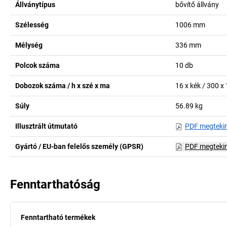
Állványtípus
bővítő állvány
Szélesség
1006
mm
Mélység
336
mm
Polcok száma
10
db
Dobozok száma / h x szé x ma
16 x kék / 300 x
Súly
56.89
kg
Illusztrált útmutató
PDF megteki
Gyártó / EU-ban felelős személy (GPSR)
PDF megteki
Fenntarthatóság
Fenntartható termékek