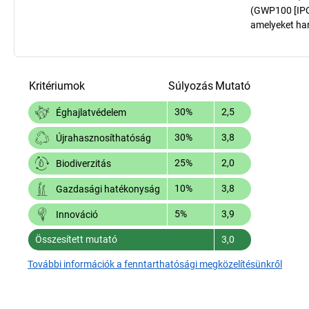
(GWP100 [IPCC
amelyeket har
Kritériumok
Súlyozás
Mutató
30%
2,5
Éghajlatvédelem
30%
3,8
Újrahasznosíthatóság
25%
2,0
Biodiverzitás
10%
3,8
Gazdasági hatékonyság
5%
3,9
Innováció
Összesített mutató
3,0
További információk a fenntarthatósági megközelítésünkről