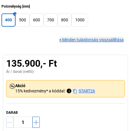
Polcmélység
[
mm
]
400
500
600
700
800
1000
×
Minden tulajdonság visszaállítása
135.900,- Ft
Ár /
darab
(nettó)
Akció
15% kedvezmény* a kóddal:
i
START26
DARAB