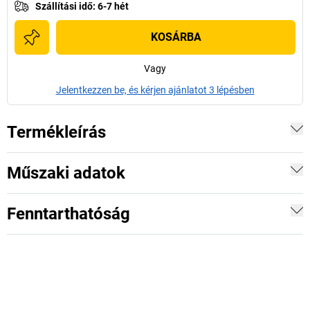
Szállítási idő
:
6-7 hét
KOSÁRBA
Vagy
Jelentkezzen be, és kérjen ajánlatot 3 lépésben
Termékleírás
Műszaki adatok
Fenntarthatóság