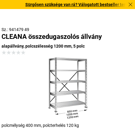
Sürgősen szüksége van rá? Válogatott bestseller termékeink
Sz.: 941479 49
CLEANA összedugaszolós állvány
alapállvány, polcszélesség 1200 mm, 5 polc
polcmélység 400 mm, polcterhelés 120 kg