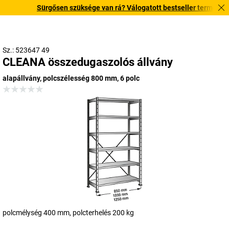
Sürgősen szüksége van rá? Válogatott bestseller termékeinket 
Sz.: 523647 49
CLEANA összedugaszolós állvány
alapállvány, polcszélesség 800 mm, 6 polc
polcmélység 400 mm, polcterhelés 200 kg