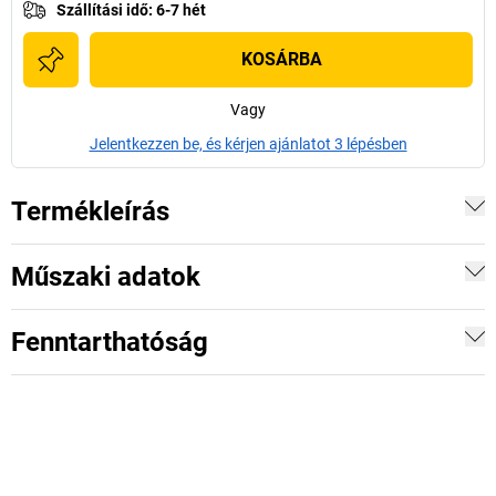
Szállítási idő
:
6-7 hét
KOSÁRBA
Vagy
Jelentkezzen be, és kérjen ajánlatot 3 lépésben
Termékleírás
Műszaki adatok
Fenntarthatóság