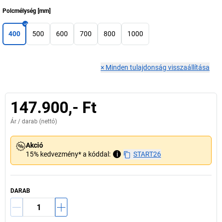
Polcmélység
[
mm
]
400
500
600
700
800
1000
×
Minden tulajdonság visszaállítása
147.900,- Ft
Ár /
darab
(nettó)
Akció
15% kedvezmény* a kóddal:
i
START26
DARAB