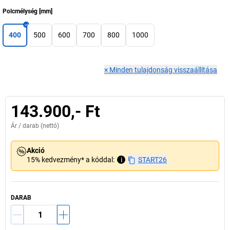
Polcmélység
[
mm
]
400
500
600
700
800
1000
×
Minden tulajdonság visszaállítása
143.900,- Ft
Ár /
darab
(nettó)
Akció
15% kedvezmény* a kóddal:
i
START26
DARAB