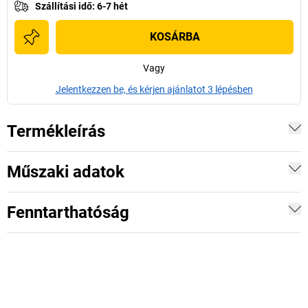
Szállítási idő
:
6-7 hét
KOSÁRBA
Vagy
Jelentkezzen be, és kérjen ajánlatot 3 lépésben
Termékleírás
Műszaki adatok
Fenntarthatóság