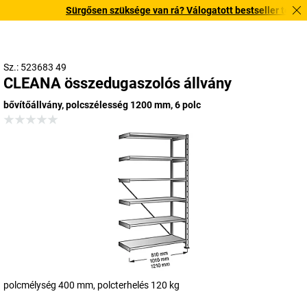
Sürgősen szüksége van rá? Válogatott bestseller termékein
Sz.: 523683 49
CLEANA összedugaszolós állvány
bővítőállvány, polcszélesség 1200 mm, 6 polc
polcmélység 400 mm, polcterhelés 120 kg