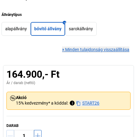
Állványtípus
alapállvány
bővítő állvány
sarokállvány
×
Minden tulajdonság visszaállítása
164.900,- Ft
Ár /
darab
(nettó)
Akció
15% kedvezmény* a kóddal:
i
START26
DARAB