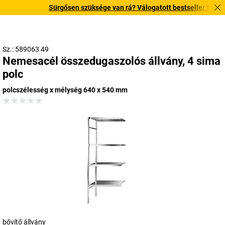
Sürgősen szüksége van rá? Válogatott bestseller termékein
Sz.: 589063 49
Nemesacél összedugaszolós állvány, 4 sima
polc
polcszélesség x mélység 640 x 540 mm
bővítő állvány