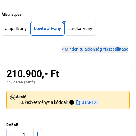
Állványtípus
alapállvány
bővítő állvány
sarokállvány
×
Minden tulajdonság visszaállítása
210.900,- Ft
Ár /
darab
(nettó)
Akció
15% kedvezmény* a kóddal:
i
START26
DARAB