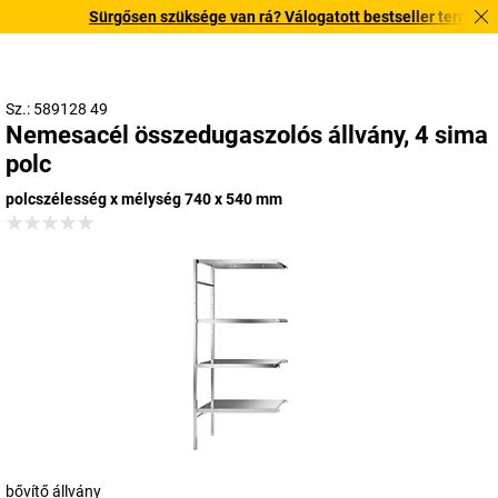
Sürgősen szüksége van rá? Válogatott bestseller termékeinke
Sz.: 589128 49
Nemesacél összedugaszolós állvány, 4 sima
polc
polcszélesség x mélység 740 x 540 mm
bővítő állvány