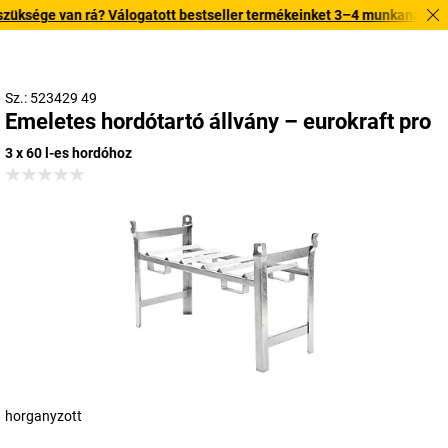
ksége van rá? Válogatott bestseller termékeinket 3–4 munkanapon belül 
Sz.: 523429 49
Emeletes hordótartó állvány – eurokraft pro
3 x 60 l-es hordóhoz
horganyzott