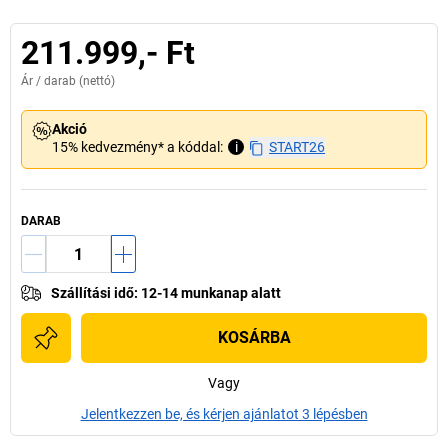
211.999,- Ft
Ár /
darab
(nettó)
Akció
15% kedvezmény* a kóddal:
i
START26
DARAB
Szállítási idő
:
12-14 munkanap alatt
KOSÁRBA
Vagy
Jelentkezzen be, és kérjen ajánlatot 3 lépésben