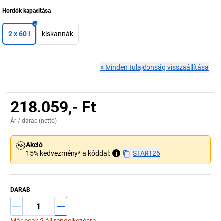
Hordók kapacitása
2 x 60 l
kiskannák
×
Minden tulajdonság visszaállítása
218.059,- Ft
Ár /
darab
(nettó)
Akció
15% kedvezmény* a kóddal:
i
START26
DARAB
Már csak 2 áll rendelkezésre