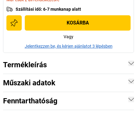
Szállítási idő
:
6-7 munkanap alatt
KOSÁRBA
Vagy
Jelentkezzen be, és kérjen ajánlatot 3 lépésben
Termékleírás
Műszaki adatok
Fenntarthatóság