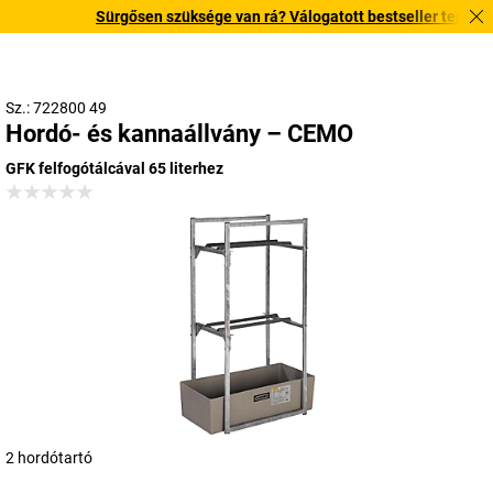
Sürgősen szüksége van rá? Válogatott bestseller termékeink
Sz.: 722800 49
Hordó- és kannaállvány – CEMO
GFK felfogótálcával 65 literhez
2 hordótartó