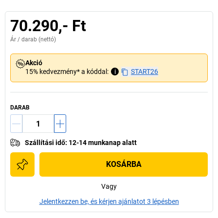
70.290,- Ft
Ár /
darab
(nettó)
Akció
15% kedvezmény* a kóddal:
i
START26
DARAB
Szállítási idő
:
12-14 munkanap alatt
KOSÁRBA
Vagy
Jelentkezzen be, és kérjen ajánlatot 3 lépésben