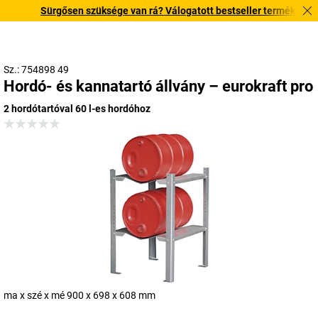
Sürgősen szüksége van rá? Válogatott bestseller termékeinket 3–
Sz.: 754898 49
Hordó- és kannatartó állvány – eurokraft pro
2 hordótartóval 60 l-es hordóhoz
ma x szé x mé 900 x 698 x 608 mm