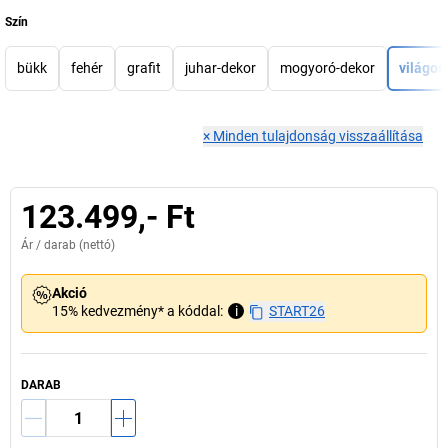
Szín
bükk
fehér
grafit
juhar-dekor
mogyoró-dekor
világos
×
Minden tulajdonság visszaállítása
123.499,- Ft
Ár /
darab
(nettó)
Akció
15% kedvezmény* a kóddal:
i
START26
DARAB