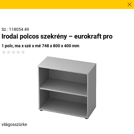
Sürgőse
Sz.: 118054 49
Irodai polcos szekrény – eurokraft pro
1 polc, ma x szé x mé 748 x 800 x 400 mm
világosszürke