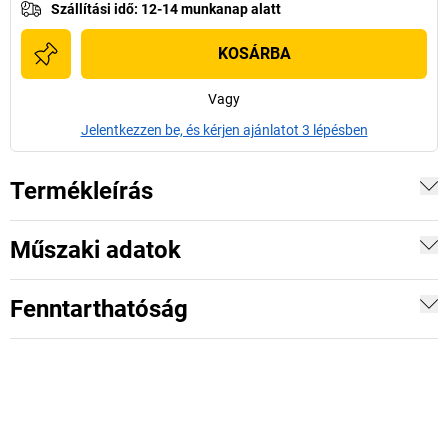
Szállítási idő
:
12-14 munkanap alatt
KOSÁRBA
Vagy
Jelentkezzen be, és kérjen ajánlatot 3 lépésben
Termékleírás
Műszaki adatok
Fenntarthatóság