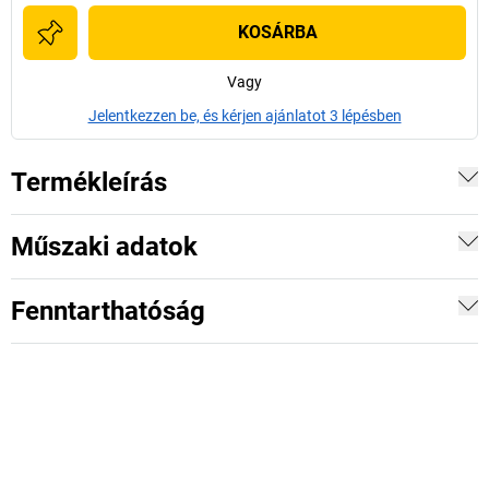
KOSÁRBA
Vagy
Jelentkezzen be, és kérjen ajánlatot 3 lépésben
Termékleírás
Műszaki adatok
Fenntarthatóság