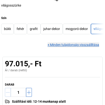
világosszürke
Szín
bükk
fehér
grafit
juhar-dekor
mogyoró-dekor
világos
×
Minden tulajdonság visszaállítása
97.015,- Ft
Ár /
darab
(nettó)
DARAB
Szállítási idő
:
12-14 munkanap alatt