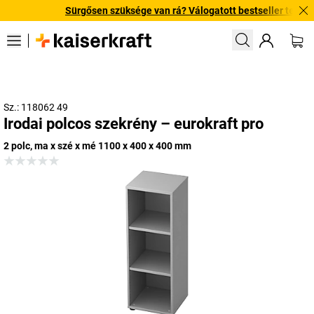
Sürgősen szüksége van rá? Válogatott bestseller termékeink
Sz.: 118062 49
Irodai polcos szekrény – eurokraft pro
2 polc, ma x szé x mé 1100 x 400 x 400 mm