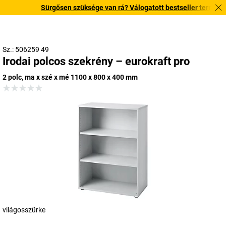
Sürgősen szüksége van rá? Válogatott bestseller termékeinket
Sz.: 506259 49
Irodai polcos szekrény – eurokraft pro
2 polc, ma x szé x mé 1100 x 800 x 400 mm
világosszürke