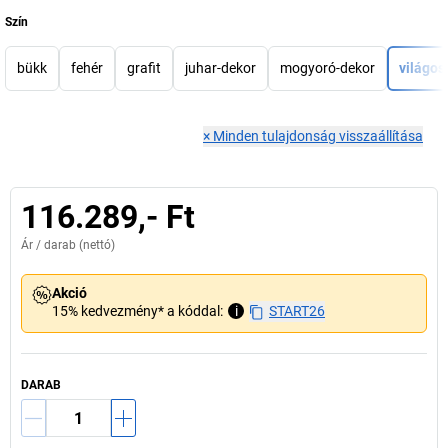
Szín
bükk
fehér
grafit
juhar-dekor
mogyoró-dekor
világos
×
Minden tulajdonság visszaállítása
116.289,- Ft
Ár /
darab
(nettó)
Akció
15% kedvezmény* a kóddal:
i
START26
DARAB