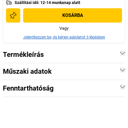
Szállítási idő
:
12-14 munkanap alatt
KOSÁRBA
Vagy
Jelentkezzen be, és kérjen ajánlatot 3 lépésben
Termékleírás
Műszaki adatok
Fenntarthatóság