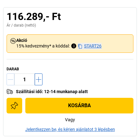
116.289,- Ft
Ár /
darab
(nettó)
Akció
15% kedvezmény* a kóddal:
i
START26
DARAB
Szállítási idő
:
12-14 munkanap alatt
KOSÁRBA
Vagy
Jelentkezzen be, és kérjen ajánlatot 3 lépésben