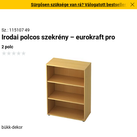
Sürgősen szüksége van rá? Válogatott bestseller termékein
Sz.: 115107 49
Irodai polcos szekrény – eurokraft pro
2 polc
bükk-dekor