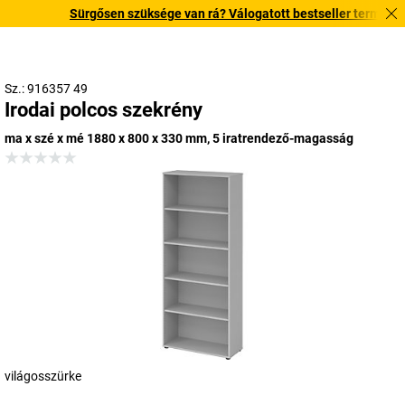
Sürgősen szüksége van rá? Válogatott bestseller termékeinke
Sz.: 916357 49
Irodai polcos szekrény
ma x szé x mé 1880 x 800 x 330 mm, 5 iratrendező-magasság
világosszürke