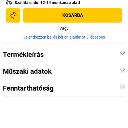
Szállítási idő
:
12-14 munkanap alatt
KOSÁRBA
Vagy
Jelentkezzen be, és kérjen ajánlatot 3 lépésben
Termékleírás
Műszaki adatok
Fenntarthatóság