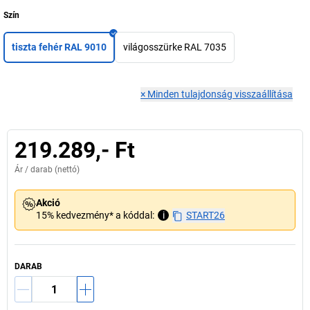
Szín
tiszta fehér RAL 9010
világosszürke RAL 7035
×
Minden tulajdonság visszaállítása
219.289,- Ft
Ár /
darab
(nettó)
Akció
15% kedvezmény* a kóddal:
i
START26
DARAB