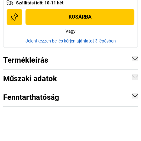
Szállítási idő
:
10-11 hét
KOSÁRBA
Vagy
Jelentkezzen be, és kérjen ajánlatot 3 lépésben
Termékleírás
Műszaki adatok
Fenntarthatóság