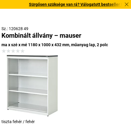
Sürgősen szüksége van rá? Válogatott bestseller termékein
Sz.: 120628 49
Kombinált állvány – mauser
ma x szé x mé 1180 x 1000 x 432 mm, műanyag lap, 2 polc
tiszta fehér / fehér