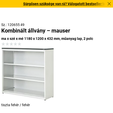
Sürgősen szüksége van rá? Válogatott bestseller termékeink
Sz.: 120655 49
Kombinált állvány – mauser
ma x szé x mé 1180 x 1200 x 432 mm, műanyag lap, 2 polc
tiszta fehér / fehér