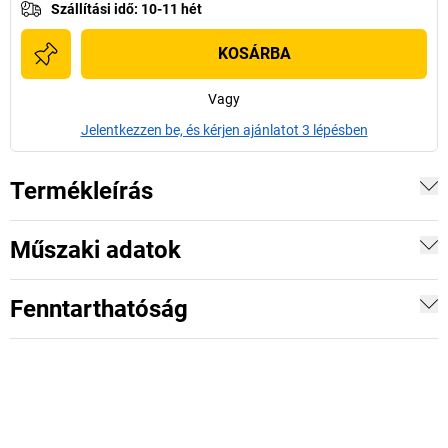
Szállítási idő
:
10-11 hét
KOSÁRBA
Vagy
Jelentkezzen be, és kérjen ajánlatot 3 lépésben
Termékleírás
Műszaki adatok
Fenntarthatóság