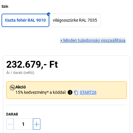
Szín
tiszta fehér RAL 9010
világosszürke RAL 7035
×
Minden tulajdonság visszaállítása
232.679,- Ft
Ár /
darab
(nettó)
Akció
15% kedvezmény* a kóddal:
i
START26
DARAB