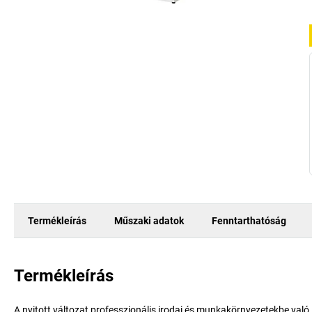
Termékleírás
Műszaki adatok
Fenntarthatóság
Termékleírás
A nyitott változat professzionális irodai és munkakörnyezetekbe való,