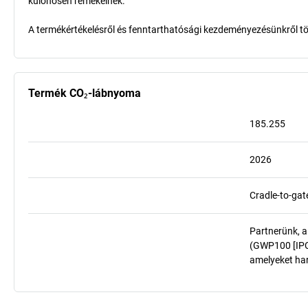
különösen remekelnek.
A termékértékelésről és fenntarthatósági kezdeményezésünkről t
Termék CO₂-lábnyoma
185.255
2026
Cradle-to-gat
Partnerünk, a
(GWP100 [IPCC
amelyeket har