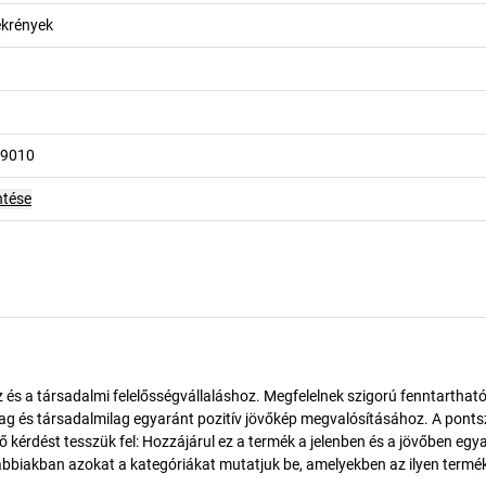
ekrények
L 9010
ntése
és a társadalmi felelősségvállaláshoz. Megfelelnek szigorú fenntarthat
ilag és társadalmilag egyaránt pozitív jövőkép megvalósításához. A pont
érdést tesszük fel: Hozzájárul ez a termék a jelenben és a jövőben egy
biakban azokat a kategóriákat mutatjuk be, amelyekben az ilyen termé