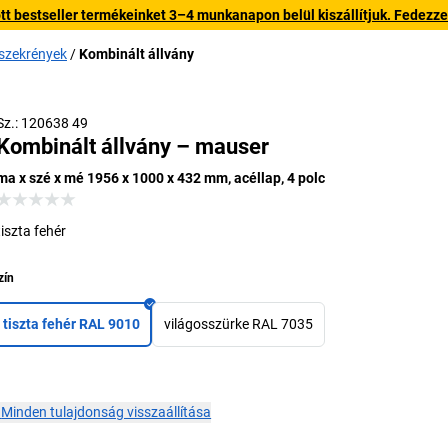
 bestseller termékeinket 3–4 munkanapon belül kiszállítjuk. Fedezze fe
 szekrények
Kombinált állvány
Sz.: 120638 49
Kombinált állvány – mauser
ma x szé x mé 1956 x 1000 x 432 mm, acéllap, 4 polc
tiszta fehér
zín
tiszta fehér RAL 9010
világosszürke RAL 7035
×
Minden tulajdonság visszaállítása