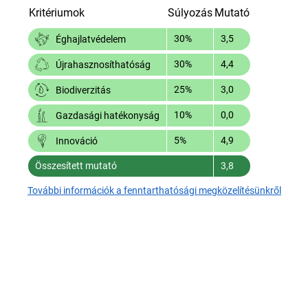
Kritériumok
Súlyozás
Mutató
30%
3,5
Éghajlatvédelem
30%
4,4
Újrahasznosíthatóság
25%
3,0
Biodiverzitás
10%
0,0
Gazdasági hatékonyság
5%
4,9
Innováció
Összesített mutató
3,8
További információk a fenntarthatósági megközelítésünkről