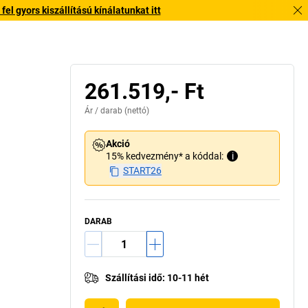
l gyors kiszállítású kínálatunkat itt
261.519,- Ft
Ár /
darab
(nettó)
Akció
15% kedvezmény* a kóddal:
i
START26
DARAB
Szállítási idő
:
10-11 hét