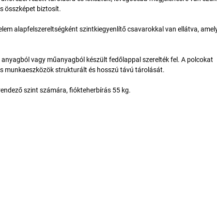
 összképet biztosít.
z elem alapfelszereltségként szintkiegyenlítő csavarokkal van ellátva, amel
r anyagból vagy műanyagból készült fedőlappal szerelték fel. A polcokat
 és munkaeszközök strukturált és hosszú távú tárolását.
trendező szint számára, fiókteherbírás 55 kg.