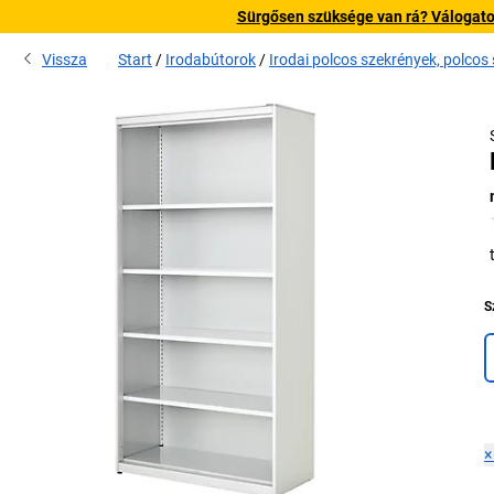
Sürgősen szüksége van rá? Válogatott
Vissza
Start
Irodabútorok
Irodai polcos szekrények, polcos
S