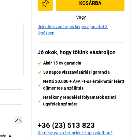
KOSÁRBA
Vagy
Jelentkezzen be, és kérjen ajánlatot 3
lépésben
Jó okok, hogy tőlünk vásároljon
Akár 15 év garancia
30 napos visszavásárlási garancia
Nettó 30.000 + ÁFA Ft-os értékhatár felett
díjmentes a szállítás
Hatékony rendelési folyamatok üzleti
ügyfelek számára
+36 (23) 513 823
Kérdése van a termékkel kapcsolatban?
kség. A