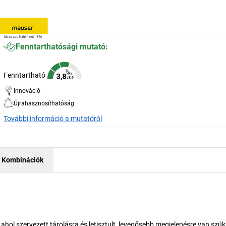
Fenntarthatósági mutató:
Fenntartható
Innováció
Újrahasznosíthatóság
További információ a mutatóról
Kombinációk
 ahol szervezett tárolásra és letisztult, levegősebb megjelenésre van szü