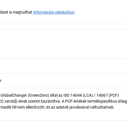
öbbet is megtudhat
információs oldalunkon
.
e
 GlobalChanger (GreenZero) által az ISO 14044 (LCA) / 14067 (PCF)
 verzió]) elvek szerint kiszámítva. A PCF-értékek termékspecifikus átlag
madik fél nem ellenőrzött, és az adatok javulásával változhatnak.