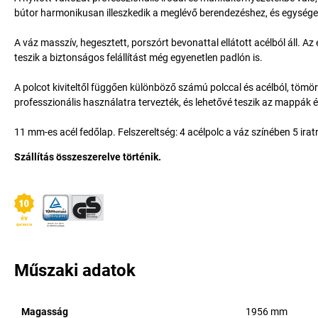
bútor harmonikusan illeszkedik a meglévő berendezéshez, és egységes
A váz masszív, hegesztett, porszórt bevonattal ellátott acélból áll. A
teszik a biztonságos felállítást még egyenetlen padlón is.
A polcot kiviteltől függően különböző számú polccal és acélból, tömö
professzionális használatra tervezték, és lehetővé teszik az mappák
11 mm-es acél fedőlap. Felszereltség: 4 acélpolc a váz színében 5 ira
Szállítás összeszerelve történik.
Műszaki adatok
Magasság
1956
mm