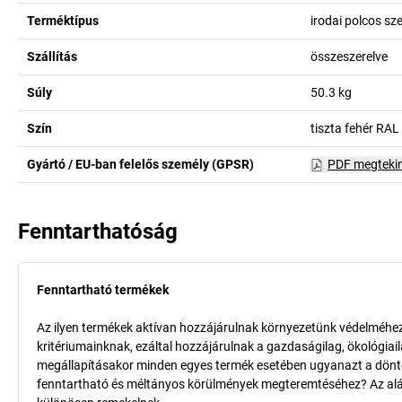
Terméktípus
irodai polcos sz
Szállítás
összeszerelve
Súly
50.3
kg
Szín
tiszta fehér RA
Gyártó / EU-ban felelős személy (GPSR)
PDF megteki
Fenntarthatóság
Fenntartható termékek
Az ilyen termékek aktívan hozzájárulnak környezetünk védelméhez 
kritériumainknak, ezáltal hozzájárulnak a gazdaságilag, ökológia
megállapításakor minden egyes termék esetében ugyanazt a döntő k
fenntartható és méltányos körülmények megteremtéséhez? Az aláb