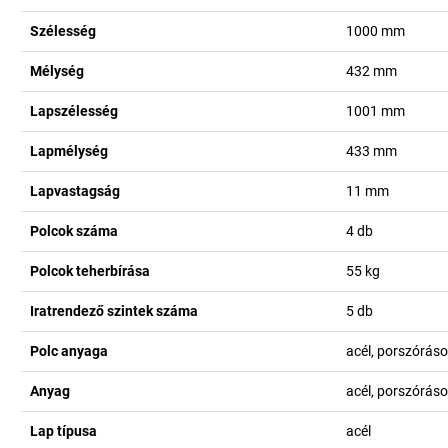
Szélesség
1000
mm
Mélység
432
mm
Lapszélesség
1001
mm
Lapmélység
433
mm
Lapvastagság
11
mm
Polcok száma
4
db
Polcok teherbírása
55
kg
Iratrendező szintek száma
5
db
Polc anyaga
acél, porszórás
Anyag
acél, porszórás
Lap típusa
acél