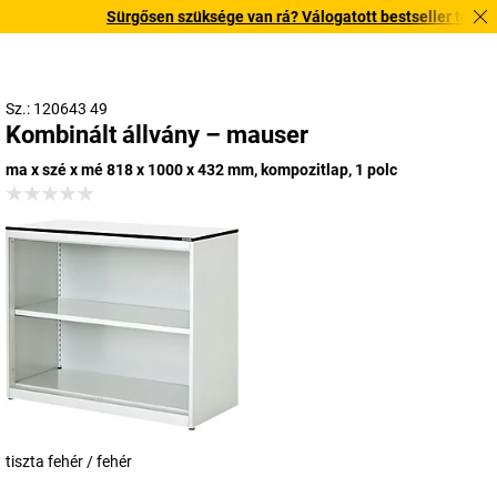
Sürgősen szüksége van rá? Válogatott bestseller termékein
Sz.: 120643 49
Kombinált állvány – mauser
ma x szé x mé 818 x 1000 x 432 mm, kompozitlap, 1 polc
tiszta fehér / fehér