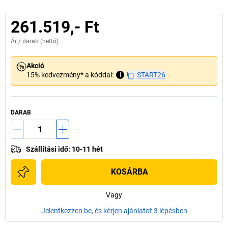
261.519,- Ft
Ár /
darab
(nettó)
Akció
15% kedvezmény* a kóddal:
i
START26
DARAB
Szállítási idő
:
10-11 hét
KOSÁRBA
Vagy
Jelentkezzen be, és kérjen ajánlatot 3 lépésben