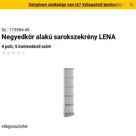
Sürgősen szüksége van rá? Válogatott bestseller termékeink
Sz.: 173584 49
Negyedkör alakú sarokszekrény LENA
4 polc, 5 iratrendező szint
világosszürke