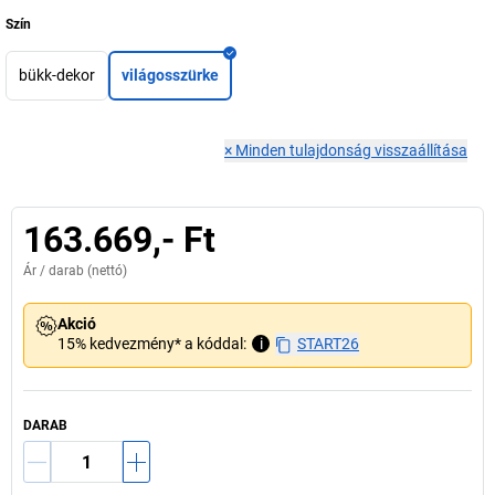
Szín
bükk-dekor
világosszürke
×
Minden tulajdonság visszaállítása
163.669,- Ft
Ár /
darab
(nettó)
Akció
15% kedvezmény* a kóddal:
i
START26
DARAB