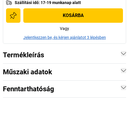
Szállítási idő
:
17-19 munkanap alatt
KOSÁRBA
Vagy
Jelentkezzen be, és kérjen ajánlatot 3 lépésben
Termékleírás
Műszaki adatok
Fenntarthatóság