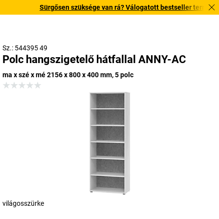
Sürgősen szüksége van rá? Válogatott bestseller termékeinket
Sz.: 544395 49
Polc hangszigetelő hátfallal ANNY-AC
ma x szé x mé 2156 x 800 x 400 mm, 5 polc
világosszürke