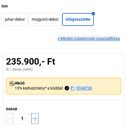
Szín
juhar-dekor
mogyoró-dekor
világosszürke
×
Minden tulajdonság visszaállítása
235.900,- Ft
Ár /
darab
(nettó)
Akció
15% kedvezmény* a kóddal:
i
START26
DARAB