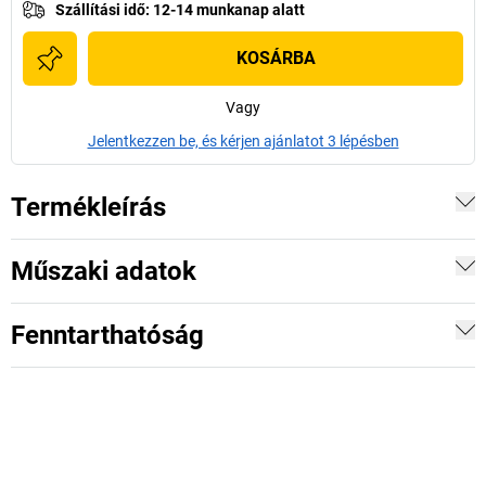
Szállítási idő
:
12-14 munkanap alatt
KOSÁRBA
Vagy
Jelentkezzen be, és kérjen ajánlatot 3 lépésben
Termékleírás
Műszaki adatok
Fenntarthatóság