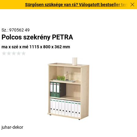
Sürgősen szüksége van rá? Válogatott bestseller termékeinket
Sz.: 970562 49
Polcos szekrény PETRA
ma x szé x mé 1115 x 800 x 362 mm
juhar-dekor