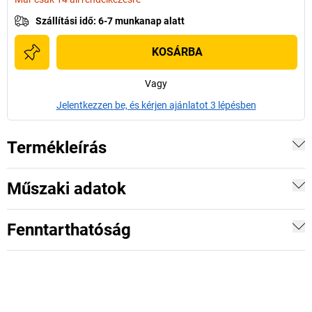
Szállítási idő
:
6-7 munkanap alatt
KOSÁRBA
Vagy
Jelentkezzen be, és kérjen ajánlatot 3 lépésben
Termékleírás
Műszaki adatok
Fenntarthatóság