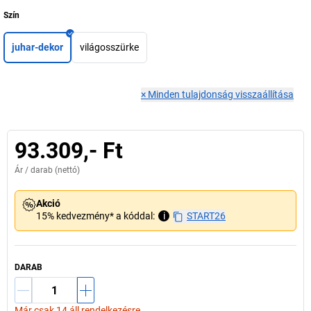
Szín
juhar-dekor
világosszürke
×
Minden tulajdonság visszaállítása
93.309,- Ft
Ár /
darab
(nettó)
Akció
15% kedvezmény* a kóddal:
i
START26
DARAB
Már csak 14 áll rendelkezésre