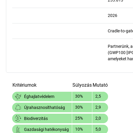
255.813
2026
Cradle-to-gat
Partnerünk, a
(GWP100 [IPCC
amelyeket har
Kritériumok
Súlyozás
Mutató
30%
2,5
Éghajlatvédelem
30%
2,9
Újrahasznosíthatóság
25%
2,0
Biodiverzitás
10%
5,0
Gazdasági hatékonyság