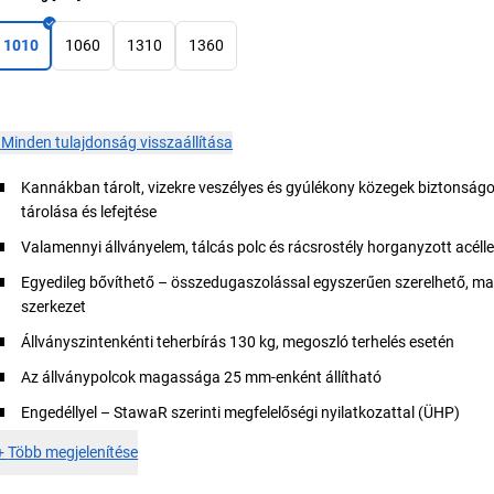
1010
1060
1310
1360
×
Minden tulajdonság visszaállítása
Kannákban tárolt, vizekre veszélyes és gyúlékony közegek biztonságos
tárolása és lefejtése
Valamennyi állványelem, tálcás polc és rácsrostély horganyzott acél
Egyedileg bővíthető – összedugaszolással egyszerűen szerelhető, ma
szerkezet
Állványszintenkénti teherbírás 130 kg, megoszló terhelés esetén
Az állványpolcok magassága 25 mm-enként állítható
Engedéllyel – StawaR szerinti megfelelőségi nyilatkozattal (ÜHP)
+
Több megjelenítése