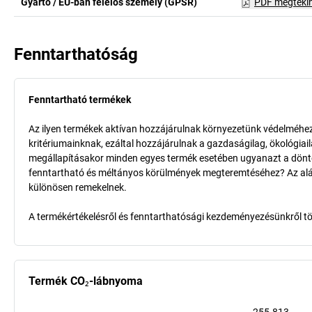
Gyártó / EU-ban felelős személy (GPSR)
PDF megteki
Fenntarthatóság
Fenntartható termékek
Az ilyen termékek aktívan hozzájárulnak környezetünk védelméhez 
kritériumainknak, ezáltal hozzájárulnak a gazdaságilag, ökológia
megállapításakor minden egyes termék esetében ugyanazt a döntő k
fenntartható és méltányos körülmények megteremtéséhez? Az aláb
különösen remekelnek.
A termékértékelésről és fenntarthatósági kezdeményezésünkről t
Termék CO₂-lábnyoma