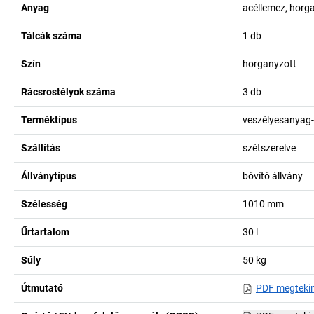
Anyag
acéllemez, horg
Tálcák száma
1
db
Szín
horganyzott
Rácsrostélyok száma
3
db
Terméktípus
veszélyesanyag-
Szállítás
szétszerelve
Állványtípus
bővítő állvány
Szélesség
1010
mm
Űrtartalom
30
l
Súly
50
kg
Útmutató
PDF megteki