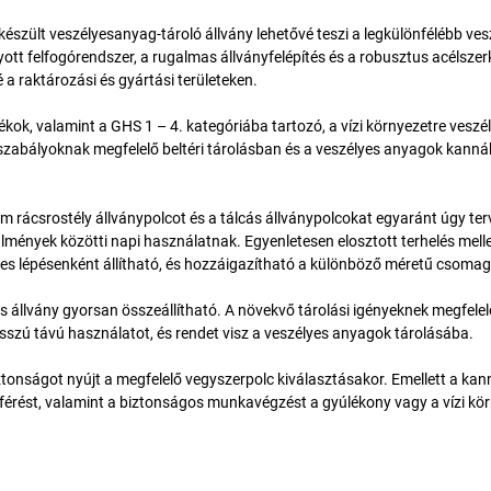
szült veszélyesanyag-tároló állvány lehetővé teszi a legkülönfélébb ves
tt felfogórendszer, a rugalmas állványfelépítés és a robusztus acélszer
 a raktározási és gyártási területeken.
kok, valamint a GHS 1 – 4. kategóriába tartozó, a vízi környezetre veszé
ogszabályoknak megfelelő beltéri tárolásban és a veszélyes anyagok kanná
m rácsrostély állványpolcot és a tálcás állványpolcokat egyaránt úgy ter
rülmények közötti napi használatnak. Egyenletesen elosztott terhelés mell
m-es lépésenként állítható, és hozzáigazítható a különböző méretű csoma
állvány gyorsan összeállítható. A növekvő tárolási igényeknek megfelel
hosszú távú használatot, és rendet visz a veszélyes anyagok tárolásába.
tonságot nyújt a megfelelő vegyszerpolc kiválasztásakor. Emellett a kan
áférést, valamint a biztonságos munkavégzést a gyúlékony vagy a vízi kö