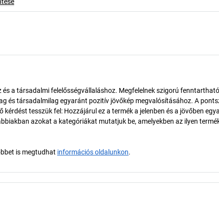
ntése
és a társadalmi felelősségvállaláshoz. Megfelelnek szigorú fenntarthat
ilag és társadalmilag egyaránt pozitív jövőkép megvalósításához. A pont
érdést tesszük fel: Hozzájárul ez a termék a jelenben és a jövőben egy
biakban azokat a kategóriákat mutatjuk be, amelyekben az ilyen termé
öbbet is megtudhat
információs oldalunkon
.