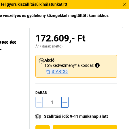
l gyors kiszállítású kínálatunkat itt
re veszélyes és gyúlékony közegekkel megtöltött kannákhoz
172.609,- Ft
yes és
Ár /
darab
(nettó)
–
Akció
15% kedvezmény* a kóddal:
i
START26
DARAB
Szállítási idő
:
9-11 munkanap alatt