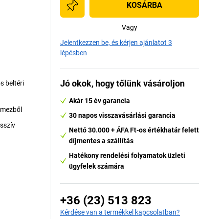
KOSÁRBA
Vagy
Jelentkezzen be, és kérjen ajánlatot 3
lépésben
Jó okok, hogy tőlünk vásároljon
 beltéri
Akár 15 év garancia
lemezből
30 napos visszavásárlási garancia
sszív
Nettó 30.000 + ÁFA Ft-os értékhatár felett
díjmentes a szállítás
Hatékony rendelési folyamatok üzleti
ügyfelek számára
+36 (23) 513 823
Kérdése van a termékkel kapcsolatban?