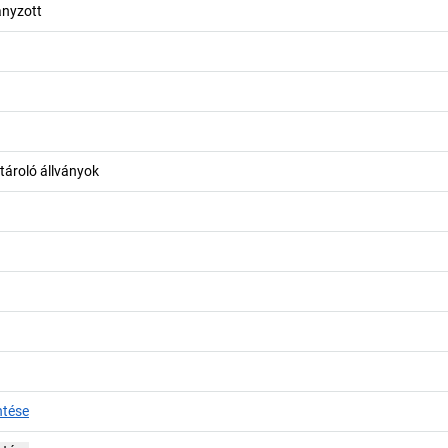
anyzott
tároló állványok
ntése