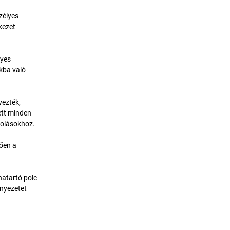
zélyes
kezet
lyes
kba való
vezték,
ett minden
golásokhoz.
ően a
natartó polc
rnyezetet