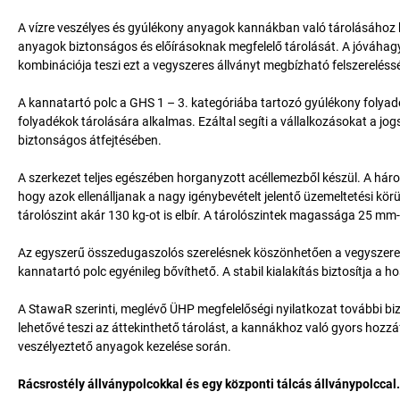
A vízre veszélyes és gyúlékony anyagok kannákban való tárolásához ké
anyagok biztonságos és előírásoknak megfelelő tárolását. A jóváhagyo
kombinációja teszi ezt a vegyszeres állványt megbízható felszereléssé
A kannatartó polc a GHS 1 – 3. kategóriába tartozó gyúlékony folyadé
folyadékok tárolására alkalmas. Ezáltal segíti a vállalkozásokat a j
biztonságos átfejtésében.
A szerkezet teljes egészében horganyzott acéllemezből készül. A háro
hogy azok ellenálljanak a nagy igénybevételt jelentő üzemeltetési kö
tárolószint akár 130 kg-ot is elbír. A tárolószintek magassága 25 m
Az egyszerű összedugaszolós szerelésnek köszönhetően a vegyszeres 
kannatartó polc egyénileg bővíthető. A stabil kialakítás biztosítja a 
A StawaR szerinti, meglévő ÜHP megfelelőségi nyilatkozat további biz
lehetővé teszi az áttekinthető tárolást, a kannákhoz való gyors hozz
veszélyeztető anyagok kezelése során.
Rácsrostély állványpolcokkal és egy központi tálcás állványpolccal.