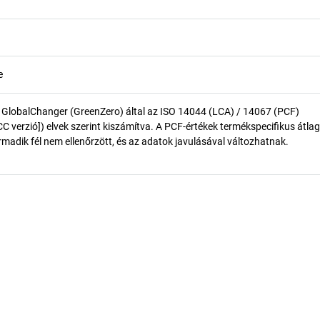
e
 GlobalChanger (GreenZero) által az ISO 14044 (LCA) / 14067 (PCF)
 verzió]) elvek szerint kiszámítva. A PCF-értékek termékspecifikus átlag
madik fél nem ellenőrzött, és az adatok javulásával változhatnak.