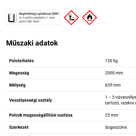
Műszaki adatok
Polcterhelés
130
kg
Magasság
2000
mm
Mélység
635
mm
1 – 3 vízveszély
Veszélyességi osztály
tartozó, vizekre
Polcok magasságállítási osztása
25
mm
Szerkezet
dugaszolva