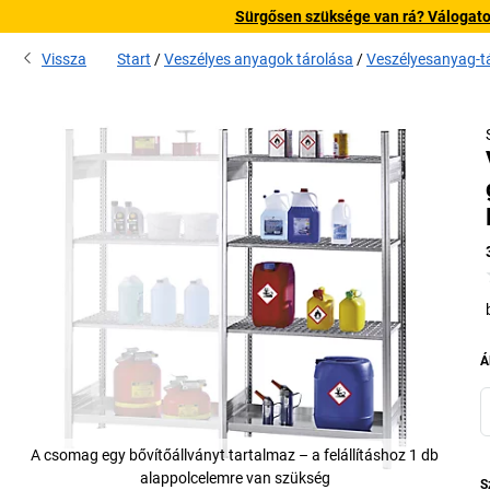
Sürgősen szüksége van rá? Válogatott
Vissza
Start
Veszélyes anyagok tárolása
Veszélyesanyag-tá
Á
A csomag egy bővítőállványt tartalmaz – a felállításhoz 1 db
alappolcelemre van szükség
S