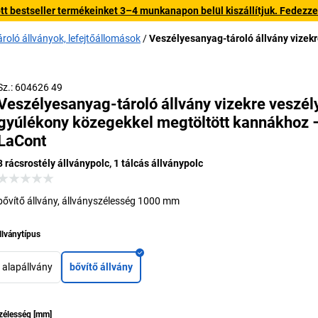
 bestseller termékeinket 3–4 munkanapon belül kiszállítjuk. Fedezze fe
roló állványok, lefejtőállomások
Veszélyesanyag-tároló állvány vizek
Alappolc bővítőállvánnyal
Sz.: 604626 49
Veszélyesanyag-tároló állvány vizekre veszél
gyúlékony közegekkel megtöltött kannákhoz 
LaCont
3 rácsrostély állványpolc, 1 tálcás állványpolc
bővítő állvány, állványszélesség 1000 mm
llványtípus
alapállvány
bővítő állvány
zélesség
[
mm
]