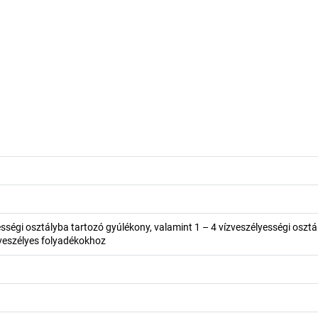
ességi osztályba tartozó gyúlékony, valamint 1 – 4 vízveszélyességi oszt
 veszélyes folyadékokhoz