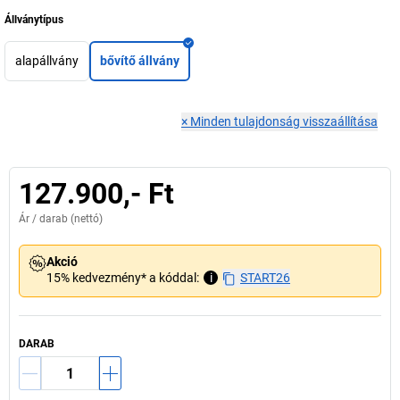
Állványtípus
alapállvány
bővítő állvány
×
Minden tulajdonság visszaállítása
127.900,- Ft
Ár /
darab
(nettó)
Akció
15% kedvezmény* a kóddal:
i
START26
DARAB