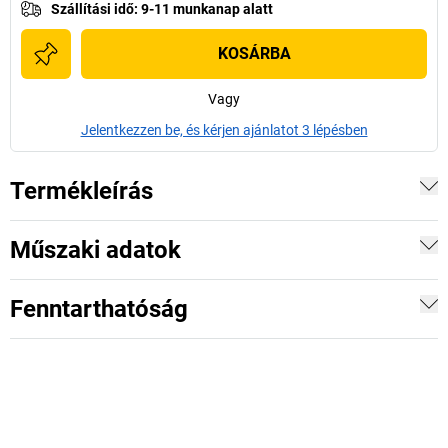
Szállítási idő
:
9-11 munkanap alatt
KOSÁRBA
Vagy
Jelentkezzen be, és kérjen ajánlatot 3 lépésben
Termékleírás
Műszaki adatok
Fenntarthatóság