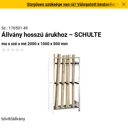
Sürgősen szüksége van rá? Válogatott bestseller termékeink
Sz.: 176501 49
Állvány hosszú árukhoz – SCHULTE
ma x szé x mé 2000 x 1000 x 500 mm
bővítőállvány