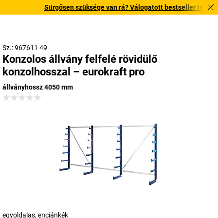
Sürgősen szüksége van rá? Válogatott bestseller termékeink
Sz.: 967611 49
Konzolos állvány felfelé rövidülő
konzolhosszal – eurokraft pro
állványhossz 4050 mm
egyoldalas, enciánkék