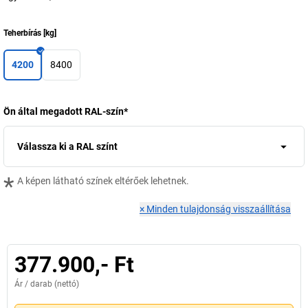
Teherbírás
[
kg
]
4200
8400
Ön által megadott RAL-szín
*
Válassza ki a RAL színt
*
A képen látható színek eltérőek lehetnek.
×
Minden tulajdonság visszaállítása
377.900,- Ft
Ár /
darab
(nettó)