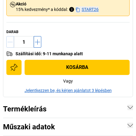
Akció
15% kedvezmény* a kóddal:
i
START26
DARAB
Szállítási idő
:
9-11 munkanap alatt
KOSÁRBA
Vagy
Jelentkezzen be, és kérjen ajánlatot 3 lépésben
Termékleírás
Műszaki adatok