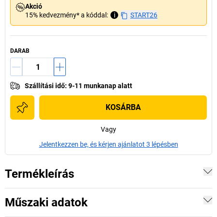
Akció
15% kedvezmény* a kóddal:
i
START26
DARAB
Szállítási idő
:
9-11 munkanap alatt
KOSÁRBA
Vagy
Jelentkezzen be, és kérjen ajánlatot 3 lépésben
Termékleírás
Műszaki adatok