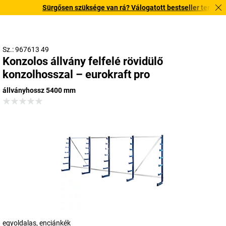
Sürgősen szüksége van rá? Válogatott bestseller termékeinke
Sz.: 967613 49
Konzolos állvány felfelé rövidülő
konzolhosszal – eurokraft pro
állványhossz 5400 mm
egyoldalas, enciánkék