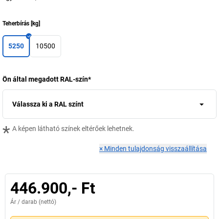
Teherbírás
[
kg
]
5250
10500
Ön által megadott RAL-szín
*
Válassza ki a RAL színt
*
A képen látható színek eltérőek lehetnek.
×
Minden tulajdonság visszaállítása
446.900,- Ft
Ár /
darab
(nettó)