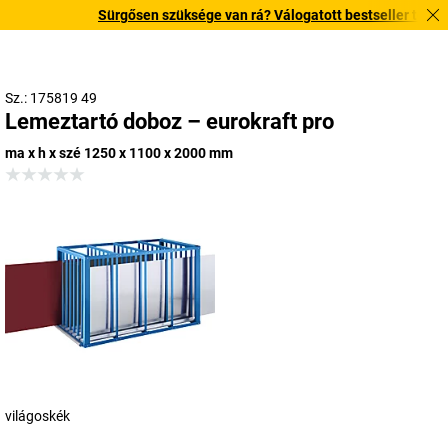
Sürgősen szüksége van rá? Válogatott bestseller termékein
Sz.: 175819 49
Lemeztartó doboz – eurokraft pro
ma x h x szé 1250 x 1100 x 2000 mm
világoskék