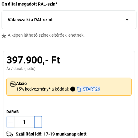
Ön által megadott RAL-szín
*
Válassza ki a RAL színt
*
A képen látható színek eltérőek lehetnek.
397.900,- Ft
Ár /
darab
(nettó)
Akció
15% kedvezmény* a kóddal:
i
START26
DARAB
Szállítási idő
:
17-19 munkanap alatt