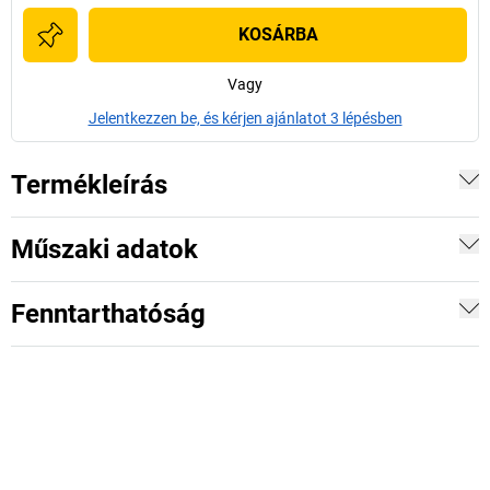
KOSÁRBA
Vagy
Jelentkezzen be, és kérjen ajánlatot 3 lépésben
Termékleírás
Műszaki adatok
Fenntarthatóság