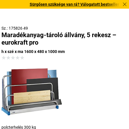
Sürgősen szüksége van rá? Válogatott bestseller termékei
Sz.: 175826 49
Maradékanyag-tároló állvány, 5 rekesz –
eurokraft pro
h x szé x ma 1600 x 480 x 1000 mm
polcterhelés 300 kg