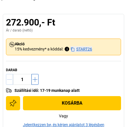
272.900,- Ft
Ár /
darab
(nettó)
Akció
15% kedvezmény* a kóddal:
i
START26
DARAB
Szállítási idő
:
17-19 munkanap alatt
KOSÁRBA
Vagy
Jelentkezzen be, és kérjen ajánlatot 3 lépésben