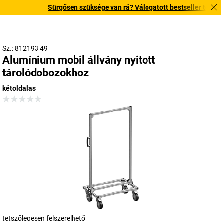
Sürgősen szüksége van rá? Válogatott bestseller termékein
Sz.: 812193 49
Alumínium mobil állvány nyitott
tárolódobozokhoz
kétoldalas
tetszőlegesen felszerelhető