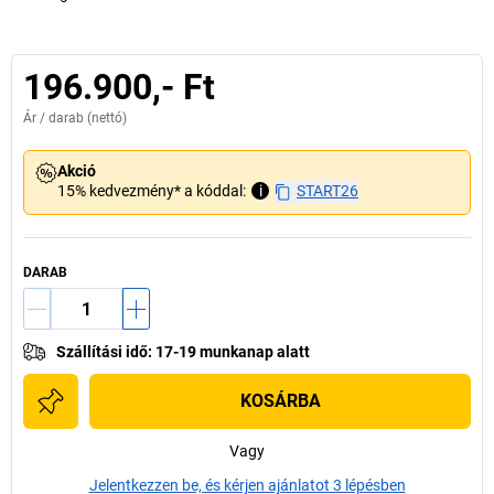
196.900,- Ft
Ár /
darab
(nettó)
Akció
15% kedvezmény* a kóddal:
i
START26
DARAB
Szállítási idő
:
17-19 munkanap alatt
KOSÁRBA
Vagy
Jelentkezzen be, és kérjen ajánlatot 3 lépésben