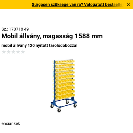
Sürgősen szüksége van rá? Válogatott bestseller terméke
Sz.: 170718 49
Mobil állvány, magasság 1588 mm
mobil állvány 120 nyitott tárolódobozzal
enciánkék