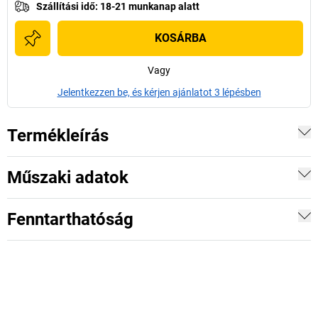
Szállítási idő
:
18-21 munkanap alatt
KOSÁRBA
Vagy
Jelentkezzen be, és kérjen ajánlatot 3 lépésben
Termékleírás
Műszaki adatok
Fenntarthatóság