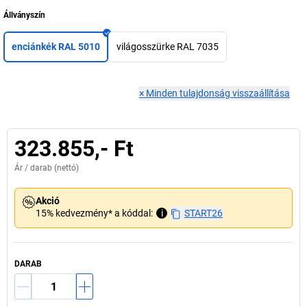
Állványszín
enciánkék RAL 5010
világosszürke RAL 7035
×
Minden tulajdonság visszaállítása
323.855,- Ft
Ár /
darab
(nettó)
Akció
15% kedvezmény* a kóddal:
i
START26
DARAB