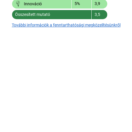
5%
3,9
Innováció
Összesített mutató
3,5
További információk a fenntarthatósági megközelítésünkről