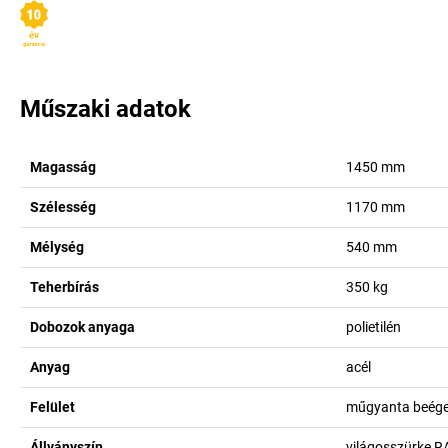
Műszaki adatok
Magasság
1450
mm
Szélesség
1170
mm
Mélység
540
mm
Teherbírás
350
kg
Dobozok anyaga
polietilén
Anyag
acél
Felület
műgyanta beéget
Állványszín
világosszürke R