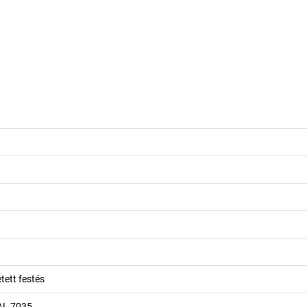
ett festés
AL 7035