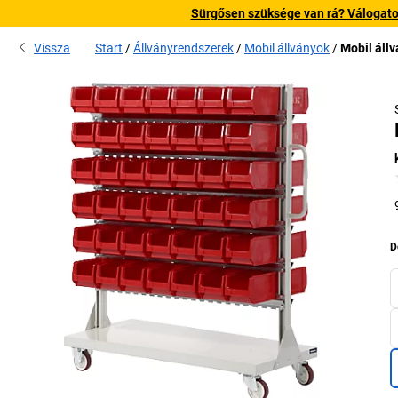
Sürgősen szüksége van rá? Válogatott
Vissza
Start
Állványrendszerek
Mobil állványok
Mobil állv
D