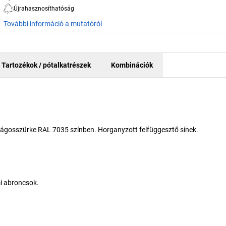
Újrahasznosíthatóság
További információ a mutatóról
Tartozékok / pótalkatrészek
Kombinációk
világosszürke RAL 7035 színben. Horganyzott felfüggesztő sínek.
mi abroncsok.