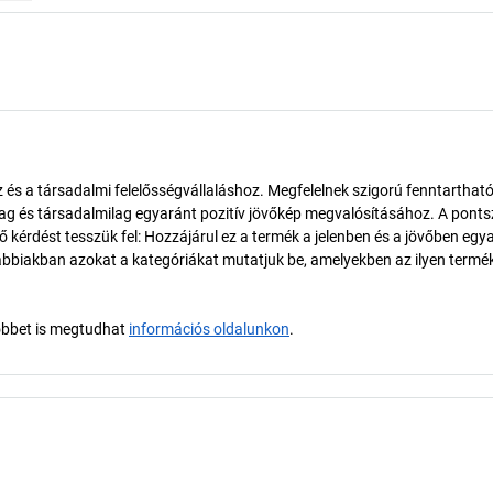
és a társadalmi felelősségvállaláshoz. Megfelelnek szigorú fenntarthat
ilag és társadalmilag egyaránt pozitív jövőkép megvalósításához. A pont
érdést tesszük fel: Hozzájárul ez a termék a jelenben és a jövőben egy
biakban azokat a kategóriákat mutatjuk be, amelyekben az ilyen termé
öbbet is megtudhat
információs oldalunkon
.