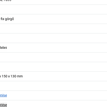
 fix görgő
dalas
 x 150 x 130 mm
ntése
ntése