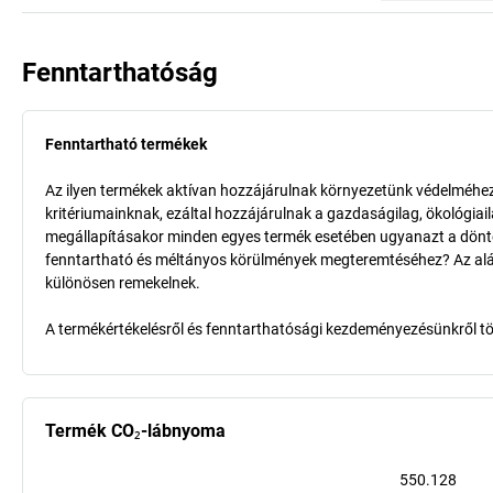
Fenntarthatóság
Fenntartható termékek
Az ilyen termékek aktívan hozzájárulnak környezetünk védelméhez 
kritériumainknak, ezáltal hozzájárulnak a gazdaságilag, ökológia
megállapításakor minden egyes termék esetében ugyanazt a döntő k
fenntartható és méltányos körülmények megteremtéséhez? Az aláb
különösen remekelnek.
A termékértékelésről és fenntarthatósági kezdeményezésünkről t
Termék CO₂-lábnyoma
550.128