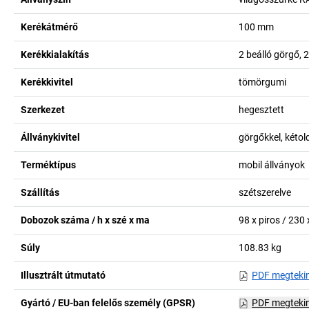
Kerékátmérő
100
mm
Kerékkialakítás
2 beálló görgő, 2
Kerékkivitel
tömörgumi
Szerkezet
hegesztett
Állványkivitel
görgőkkel, kétol
Terméktípus
mobil állványok
Szállítás
szétszerelve
Dobozok száma / h x szé x ma
98 x piros / 230
Súly
108.83
kg
Illusztrált útmutató
PDF megteki
Gyártó / EU-ban felelős személy (GPSR)
PDF megteki