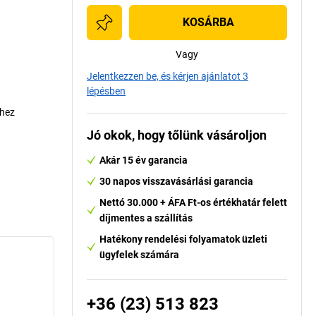
KOSÁRBA
Vagy
Jelentkezzen be, és kérjen ajánlatot 3
lépésben
shez
Jó okok, hogy tőlünk vásároljon
Akár 15 év garancia
30 napos visszavásárlási garancia
Nettó 30.000 + ÁFA Ft-os értékhatár felett
díjmentes a szállítás
Hatékony rendelési folyamatok üzleti
ügyfelek számára
+36 (23) 513 823