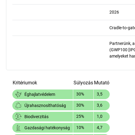
2026
Cradle-to-gat
Partnerünk, a
(GWP100 [IPCC
amelyeket har
Kritériumok
Súlyozás
Mutató
30%
3,5
Éghajlatvédelem
30%
3,6
Újrahasznosíthatóság
25%
1,0
Biodiverzitás
10%
4,7
Gazdasági hatékonyság