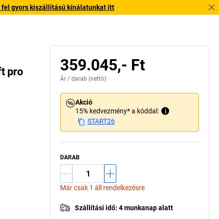
l gyors kiszállítású kínálatunkat itt
359.045,- Ft
t pro
Ár /
darab
(nettó)
Akció
15% kedvezmény* a kóddal:
i
START26
DARAB
Már csak 1 áll rendelkezésre
Szállítási idő
:
4 munkanap alatt