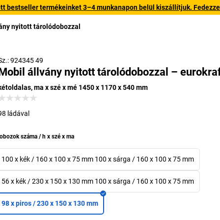
 bestseller termékeinket 3–4 munkanapon belül kiszállítjuk. Fedezze fe
ány nyitott tárolódobozzal
Sz.: 924345 49
Mobil állvány nyitott tárolódobozzal – eurokraf
kétoldalas, ma x szé x mé 1450 x 1170 x 540 mm
98 ládával
obozok száma / h x szé x ma
100 x kék / 160 x 100 x 75 mm 100 x sárga / 160 x 100 x 75 mm
56 x kék / 230 x 150 x 130 mm 100 x sárga / 160 x 100 x 75 mm
98 x piros / 230 x 150 x 130 mm