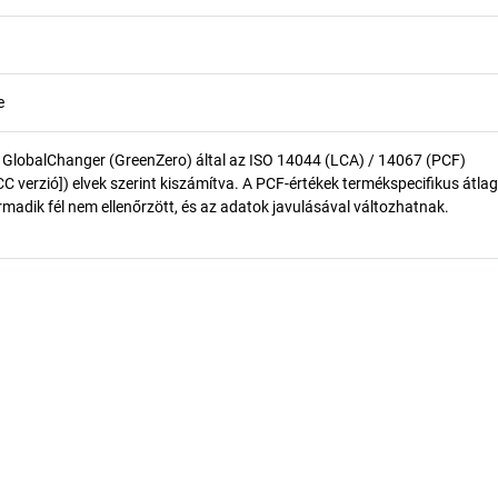
e
 GlobalChanger (GreenZero) által az ISO 14044 (LCA) / 14067 (PCF)
 verzió]) elvek szerint kiszámítva. A PCF-értékek termékspecifikus átlag
madik fél nem ellenőrzött, és az adatok javulásával változhatnak.