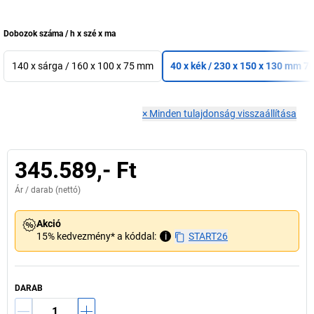
Dobozok száma / h x szé x ma
140 x sárga / 160 x 100 x 75 mm
40 x kék / 230 x 150 x 130 mm 70
×
Minden tulajdonság visszaállítása
345.589,- Ft
Ár /
darab
(nettó)
Akció
15% kedvezmény* a kóddal:
i
START26
DARAB