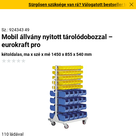
Sürgősen szüksége van rá? Válogatott bestseller termékeink
Sz.: 924343 49
Mobil állvány nyitott tárolódobozzal –
eurokraft pro
kétoldalas, ma x szé x mé 1450 x 855 x 540 mm
110 ládával