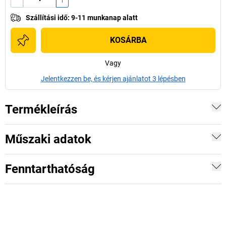
Szállítási idő
:
9-11 munkanap alatt
KOSÁRBA
Vagy
Jelentkezzen be, és kérjen ajánlatot 3 lépésben
Termékleírás
Műszaki adatok
Fenntarthatóság