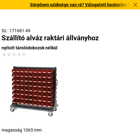
Sürgősen szüksége van rá? Válogatott bestseller termékeink
Sz.: 171681 49
Szállító alváz raktári állványhoz
nyitott tárolódobozok nélkül
magasság 1065 mm