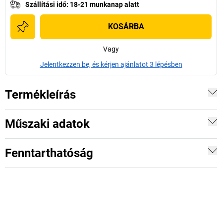
Szállítási idő
:
18-21 munkanap alatt
KOSÁRBA
Vagy
Jelentkezzen be, és kérjen ajánlatot 3 lépésben
Termékleírás
Műszaki adatok
Fenntarthatóság