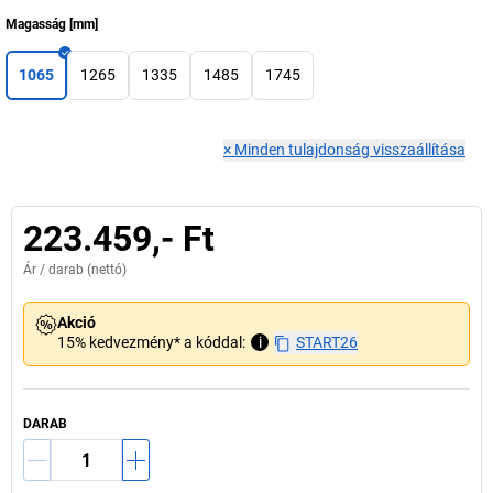
Magasság
[
mm
]
1065
1265
1335
1485
1745
×
Minden tulajdonság visszaállítása
223.459,- Ft
Ár /
darab
(nettó)
Akció
15% kedvezmény* a kóddal:
i
START26
DARAB