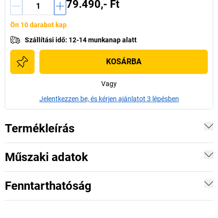
79.490,- Ft
Ön 10 darabot kap
Szállítási idő
:
12-14 munkanap alatt
KOSÁRBA
Vagy
Jelentkezzen be, és kérjen ajánlatot 3 lépésben
Termékleírás
Műszaki adatok
Fenntarthatóság