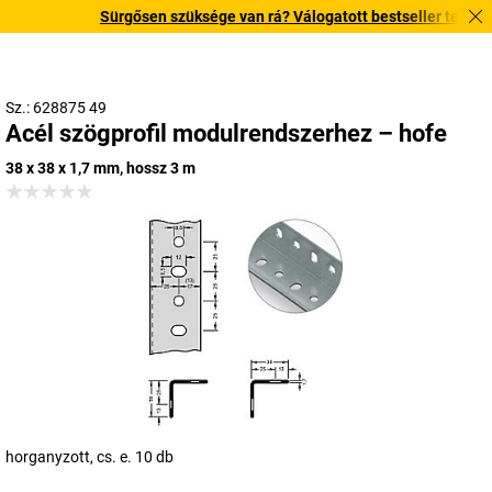
Sürgősen szüksége van rá? Válogatott bestseller termékeink
Sz.: 628875 49
Acél szögprofil modulrendszerhez – hofe
38 x 38 x 1,7 mm, hossz 3 m
horganyzott, cs. e. 10 db