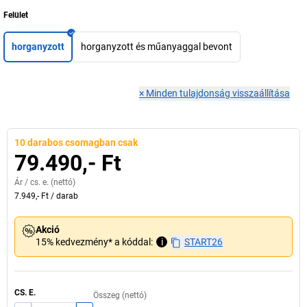
Felület
horganyzott
horganyzott és műanyaggal bevont
×
Minden tulajdonság visszaállítása
10 darabos csomagban csak
79.490,- Ft
Ár /
cs. e.
(nettó)
7.949,- Ft
/
darab
Akció
15% kedvezmény* a kóddal:
i
START26
CS. E.
Összeg (nettó)