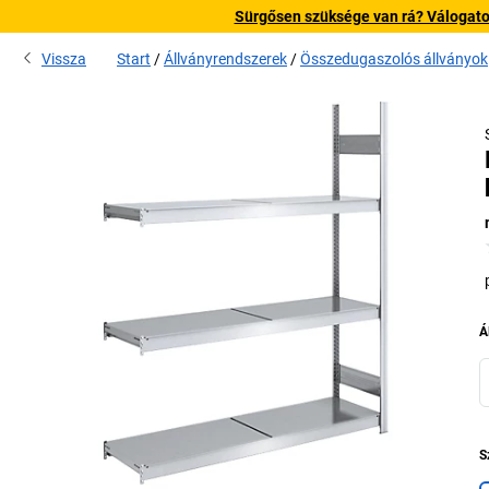
Sürgősen szüksége van rá? Válogatott
Vissza
Start
Állványrendszerek
Összedugaszolós állványok
Á
S