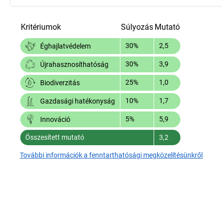
Kritériumok
Súlyozás
Mutató
30%
2,5
Éghajlatvédelem
30%
3,9
Újrahasznosíthatóság
25%
1,0
Biodiverzitás
10%
1,7
Gazdasági hatékonyság
5%
5,9
Innováció
Összesített mutató
3,2
További információk a fenntarthatósági megközelítésünkről