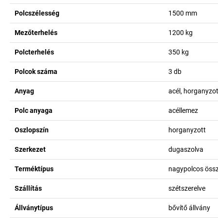
Polcszélesség
1500
mm
Mezőterhelés
1200
kg
Polcterhelés
350
kg
Polcok száma
3
db
Anyag
acél, horganyzot
Polc anyaga
acéllemez
Oszlopszín
horganyzott
Szerkezet
dugaszolva
Terméktípus
nagypolcos öss
Szállítás
szétszerelve
Állványtípus
bővítő állvány