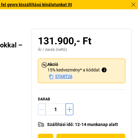
l gyors kiszállítású kínálatunkat itt
131.900,- Ft
okkal –
Ár /
darab
(nettó)
Akció
15% kedvezmény* a kóddal:
i
START26
DARAB
Szállítási idő
:
12-14 munkanap alatt