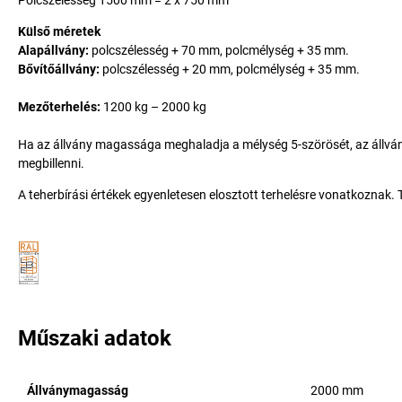
Polcszélesség 1500 mm = 2 x 750 mm
Külső méretek
Alapállvány:
polcszélesség + 70 mm, polcmélység + 35 mm.
Bővítőállvány:
polcszélesség + 20 mm, polcmélység + 35 mm.
Mezőterhelés:
1200 kg – 2000 kg
Ha az állvány magassága meghaladja a mélység 5-szörösét, az állvány
megbillenni.
A teherbírási értékek egyenletesen elosztott terhelésre vonatkoznak.
Műszaki adatok
Állványmagasság
2000
mm