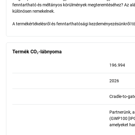
fenntartható és méltányos körülmények megteremtéséhez? Az aláb
különösen remekelnek.
A termékértékelésről és fenntarthatósági kezdeményezésünkről t
Termék CO₂-lábnyoma
196.994
2026
Cradle-to-gat
Partnerünk, a
(GWP100 [IPCC
amelyeket har