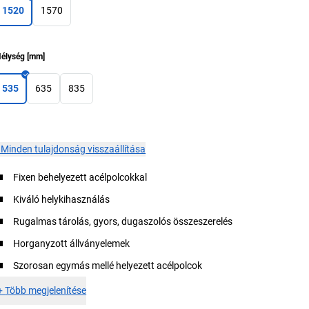
1520
1570
élység
[
mm
]
535
635
835
×
Minden tulajdonság visszaállítása
Fixen behelyezett acélpolcokkal
Kiváló helykihasználás
Rugalmas tárolás, gyors, dugaszolós összeszerelés
Horganyzott állványelemek
Szorosan egymás mellé helyezett acélpolcok
+
Több megjelenítése