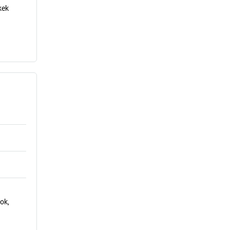
kek
ok,