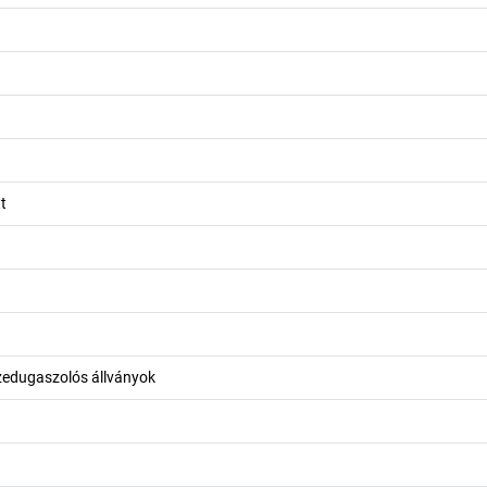
t
zedugaszolós állványok