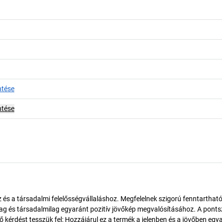
ntése
ntése
és a társadalmi felelősségvállaláshoz. Megfelelnek szigorú fenntarthat
ilag és társadalmilag egyaránt pozitív jövőkép megvalósításához. A pont
érdést tesszük fel: Hozzájárul ez a termék a jelenben és a jövőben egy