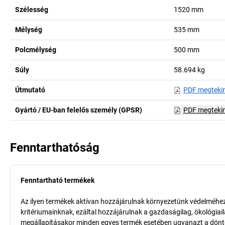
Szélesség
1520
mm
Mélység
535
mm
Polcmélység
500
mm
Súly
58.694
kg
Útmutató
PDF megteki
Gyártó / EU-ban felelős személy (GPSR)
PDF megteki
Fenntarthatóság
Fenntartható termékek
Az ilyen termékek aktívan hozzájárulnak környezetünk védelméhez 
kritériumainknak, ezáltal hozzájárulnak a gazdaságilag, ökológia
megállapításakor minden egyes termék esetében ugyanazt a döntő k