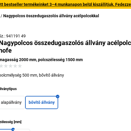
 bestseller termékeinket 3–4 munkanapon belül kiszállítjuk. Fedezze fe
Nagypolcos összedugaszolós állvány acélpolcokkal
Sz.: 941191 49
Nagypolcos összedugaszolós állvány acélpolc
hofe
magasság 2000 mm, polcszélesség 1500 mm
polcmélység 500 mm, bővítő állvány
llványtípus
alapállvány
bővítő állvány
zélesség
[
mm
]