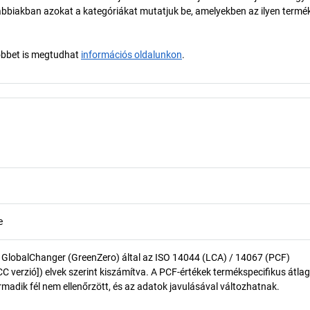
biakban azokat a kategóriákat mutatjuk be, amelyekben az ilyen termé
öbbet is megtudhat
információs oldalunkon
.
e
 GlobalChanger (GreenZero) által az ISO 14044 (LCA) / 14067 (PCF)
 verzió]) elvek szerint kiszámítva. A PCF-értékek termékspecifikus átlag
madik fél nem ellenőrzött, és az adatok javulásával változhatnak.